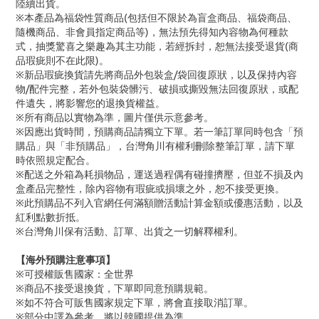
陸續出貨。
※本產品為福袋性質商品(包括但不限於為盲盒商品、福袋商品、
隨機商品、非會員指定商品等)，無法預先得知內容物為何種款
式，抽獎驚喜之樂趣為其主功能，若經拆封，恕無法接受退貨(商
品瑕疵則不在此限)。
※新品瑕疵換貨請先將商品外包裝盒/袋回復原狀，以及保持內容
物/配件完整，若外包裝袋髒污、破損或撕毀無法回復原狀，或配
件遺失，將影響您的退換貨權益。
※所有商品以實物為準，圖片僅供示意參考。
※因應出貨時間，預購商品請獨立下單。若一筆訂單同時包含「預
購品」與「非預購品」，台灣角川有權利刪除整筆訂單，請下單
時依照規定配合。
※配送之外箱為耗損物品，運送過程偶有碰撞擠壓，但並不損及內
盒產品完整性，除內容物有瑕疵或損壞之外，恕不接受更換。
※此預購品不列入官網任何滿額贈活動計算金額或優惠活動，以及
紅利點數折抵。
※台灣角川保有活動、訂單、出貨之一切解釋權利。
【海外預購注意事項】
※可授權販售國家：全世界
※商品不接受退換貨，下單即同意預購規範。
※如不符合可販售國家規定下單，將會直接取消訂單。
※部分中譯為參考，將以韓國提供為準。