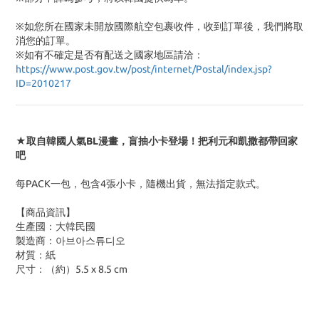
※如您所在國家未開放國際航空包裹收件，收到訂單後，我們將取
消您的訂單。
※
如有不確定是否有配送之國家地區請洽：
https://www.post.gov.tw/post/internet/Postal/index.jsp?
ID=2010217
★取自韓國人氣BL漫畫，盲抽小卡登場！把利元和凱撒都帶回家
吧
每PACK一包，包含4張小卡，隨機出貨，無法指定款式。
【商品資訊】
生產國：大韓民國
製造商：아브아스튜디오
材質：紙
尺寸：（約）5.5 x 8.5 cm