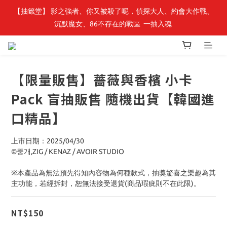
【抽籤堂】 影之強者、你又被殺了呢，偵探大人、約會大作戰、
最新開賣🔥「全知讀者視角」 周邊商品
沉默魔女、86不存在的戰區  一抽入魂 
最新開賣🔥「全知讀者視角」 周邊商品
【限量販售】薔薇與香檳 小卡
Pack 盲抽販售 隨機出貨【韓國進
口精品】
上市日期：2025/04/30
©뚱개,ZIG / KENAZ / AVOIR STUDIO
※本產品為無法預先得知內容物為何種款式，抽獎驚喜之樂趣為其
主功能，若經拆封，恕無法接受退貨(商品瑕疵則不在此限)。
NT$150