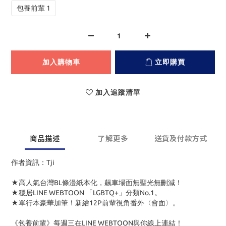
包養前輩 1
加入購物車
立即購買
加入追蹤清單
商品描述
了解更多
送貨及付款方式
作者資訊：Tji
★高人氣台灣
BL
條漫紙本化，飆車場面無聖光無刪減！
★穩居
LINE WEBTOON
「
LGBTQ+
」分類
No.1
。
★單行本豪華加筆！新繪
12P
前輩視角番外〈會面〉。
《包養前輩》每週三在
LINE WEBTOON
與你線上連結！