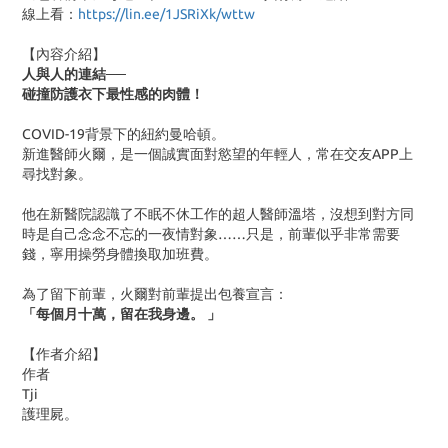
線上看：
https://lin.ee/1JSRiXk/wttw
【內容介紹】
人與人的連結──
碰撞防護衣下最性感的肉體！
COVID-19背景下的紐約曼哈頓。
新進醫師火爾，是一個誠實面對慾望的年輕人，常在交友
APP
上
尋找對象。
他在新醫院認識了不眠不休工作的超人醫師溫塔，沒想到對方同
時是自己念念不忘的一夜情對象……只是，前輩似乎非常需要
錢，寧用操勞身體換取加班費。
為了留下前輩，火爾對前輩提出包養宣言：
「每個月十萬，留在我身邊。 」
【作者介紹】
作者
Tji
護理屍。