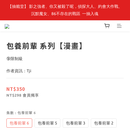
【抽籤堂】 影之強者、你又被殺了呢，偵探大人、約會大作戰、
最新開賣🔥「全知讀者視角」 周邊商品
沉默魔女、86不存在的戰區  一抽入魂 
最新開賣🔥「全知讀者視角」 周邊商品
包養前輩 系列【漫畫】
🔞限制級
作者資訊：Tji
NT$350
會員獨享
NT$298
集數
: 包養前輩 6
包養前輩 6
包養前輩 5
包養前輩 3
包養前輩 2