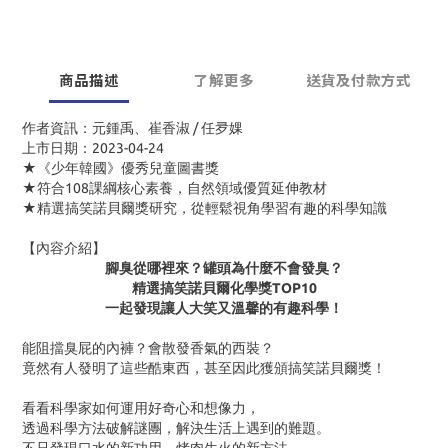
商品描述
了解更多
送貨及付款方式
作者資訊：元鍾禹、崔香淑 / 任夛婐
上市日期：2023-04-24
★《少年韓國》優秀兒童圖書獎
★符合
108
課綱核心素養，自然領域優質延伸教材
★精選搞笑諾貝爾獎研究，從輕鬆視角學習有趣的科學知識
【內容介紹】
腳臭從哪裡來？罐頭為什麼不會發臭？
精選搞笑諾貝爾化學獎
TOP10
一起發現讓人大笑又溫馨的有趣科學！
能阻擋臭屁的內褲？會散發香氣的西裝？
竟然有人發明了這些酷東西，甚至因此獲頒搞笑諾貝爾獎！
看看科學家如何運用好奇心和想像力，
透過科學方法破解謎團，解決生活上遇到的難題。