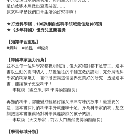
不只發現口水的新功用、烤肉生火的新方法，
還仿效啄木鳥做出避震裝置……
原來科學是我們日常生活的好幫手啊！
★打造科學腦，
108
課綱自然科學領域最佳延伸閱讀
★《少年韓國》優秀兒童圖書獎
【知識學習重點】
#氣味
#
黏性
#
燃燒
【韓國專家強力推薦】
並不是每一位科學家都聰明絕頂，但大家絕對都下足苦工。這本
書以生動的提問切入，顛覆過往的平鋪直敘的說明，充分展現科
學家的獨家魅力！書中涵蓋讓這個世界更美好的研究，透過這本
書，能讓孩子更愛科學！
──李庭模（國立果川科學博物館館長）
再難的科學，都能變成輕鬆好懂又津津有味的故事！最重要的
是，這本書探討的科學本身就趣味十足。身為科學家的我，想立
刻把這本書推薦給對科學興趣缺缺的孩子閱讀。
──李康煥（天文學家，前西大門自然史博物館館長）
【學習領域分類】