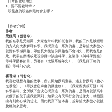
─口水的聰明用法
10. 要不要殺蟑螂？
─殺昆蟲的殺蟲劑最終會去哪？
【作者介紹】
作者
元鍾禹（원종우）
我的名字是元鍾禹，大家也常叫我帕托老師，我的工作是以輕鬆
的方式向大家解釋科學。我撰寫這一系列的書，是希望大家從小
就對科學感興趣，即使長大後這份興趣也不會消失，而我也是如
此。我常在廣播或電視節目中談論科學，並製作《與科學對坐》
等科學播客節目，另著有《太陽系編年史》、《我是薛丁格的
貓》等科幻小說。
崔香淑（최향숙）
我喜歡發想有趣的故事，所以開始撰寫童書。過去曾撰寫《膽小
鬼暴龍》、《尋找密密麻麻的微生物》、《我家廚房很可疑》等
科學書籍。之所以下定決心撰寫這一系列的書，是因為就讀高中
資優班的兒子讓我意識到，如果沒有天馬行空的想像力，就很難
擁有別出心裁的想法。因此我寫下這本書，並希望大家從小就跳
脫框架來思考。