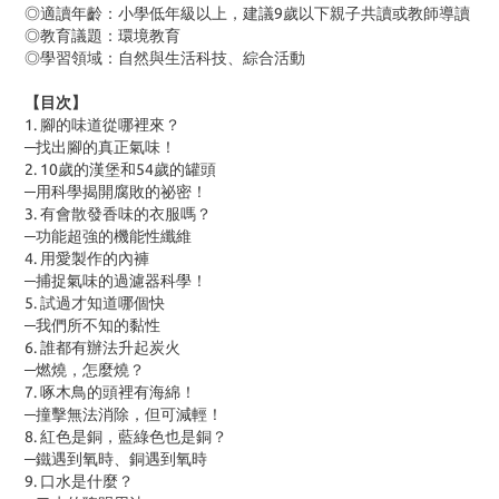
◎適讀年齡：小學低年級以上，建議
9
歲以下親子共讀或教師導讀
◎教育議題：環境教育
◎學習領域：自然與生活科技、綜合活動
【目次】
1. 腳的味道從哪裡來？
─找出腳的真正氣味！
2. 10歲的漢堡和
54
歲的罐頭
─用科學揭開腐敗的祕密！
3. 有會散發香味的衣服嗎？
─功能超強的機能性纖維
4. 用愛製作的內褲
─捕捉氣味的過濾器科學！
5. 試過才知道哪個快
─我們所不知的黏性
6. 誰都有辦法升起炭火
─燃燒，怎麼燒？
7. 啄木鳥的頭裡有海綿！
─撞擊無法消除，但可減輕！
8. 紅色是銅，藍綠色也是銅？
─鐵遇到氧時、銅遇到氧時
9. 口水是什麼？