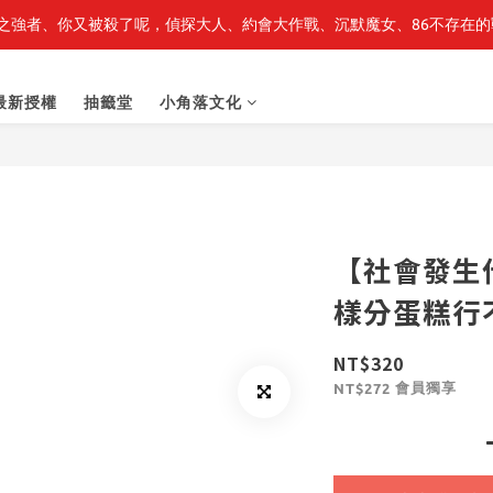
之強者、你又被殺了呢，偵探大人、約會大作戰、沉默魔女、86不存在的戰
最新開賣🔥「全知讀者視角」 周邊商品
最新開賣🔥「全知讀者視角」 周邊商品
最新授權
抽籤堂
小角落文化
【社會發生
樣分蛋糕行
NT$320
會員獨享
NT$272