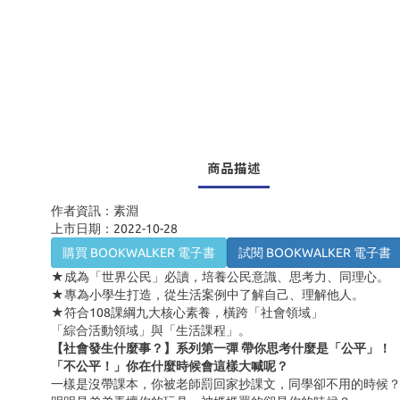
商品描述
作者資訊：素淵
上市日期：2022-10-28
購買 BOOKWALKER 電子書
試閱 BOOKWALKER 電子書
★成為「世界公民」必讀，培養公民意識、思考力、同理心。
★專為小學生打造，從生活案例中了解自己、理解他人。
★符合
108
課綱九大核心素養，橫跨「社會領域」
「綜合活動領域」與「生活課程」。
【社會發生什麼事？】系列第一彈 帶你思考什麼是「公平」！
「不公平！」你在什麼時候會這樣大喊呢？
一樣是沒帶課本，你被老師罰回家抄課文，同學卻不用的時候