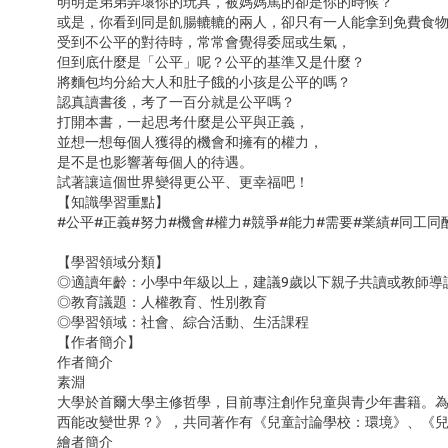
明明是弟弟弄壞你的玩具，被媽媽罵的卻是你的時候？
或是，你看到同是飢腸轆轆的兩人，卻只有一人能拿到免費食
受到不公平的對待時，常常會覺得委屈或生氣，
但到底什麼是「公平」呢？公平的基準又是什麼？
將麵包均分給大人和肚子餓的小孩是公平的嗎？
認真讀書後，考了一百分就是公平嗎？
打開本書，一起思考什麼是公平與正義，
並想一想每個人獲得的機會和擁有的權力，
是不是也影響著每個人的待遇。
試著讓這個世界變得更公平、更幸福吧！
【知識學習重點】
#公平#正義#努力#機會#權力#競爭#能力#需要#業績#同工同
【學習領域分類】
◎適讀年齡：小學中年級以上，建議
9
歲以下親子共讀或教師導
◎教育議題：人權教育、性別教育
◎學習領域：社會、綜合活動、生活課程
【作者簡介】
作者簡介
素淵
大學於首爾大學主修哲學，目前專注創作兒童與青少年書籍。
西能改變世界？》，共同著作有《兒童討論學校：環境》、《兒
繪者簡介