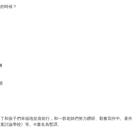
物的時候？
酬
讀
為了和孩子們幸福地並肩前行，和一群老師們努力鑽研、勤奮寫作中。著
童討論學校》等。※書名為暫譯。