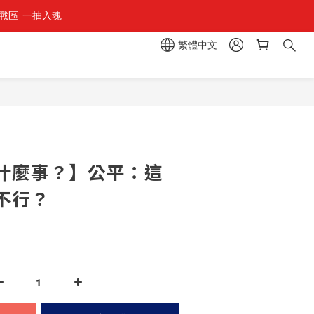
區  一抽入魂 
繁體中文
立即購買
什麼事？】公平：這
不行？