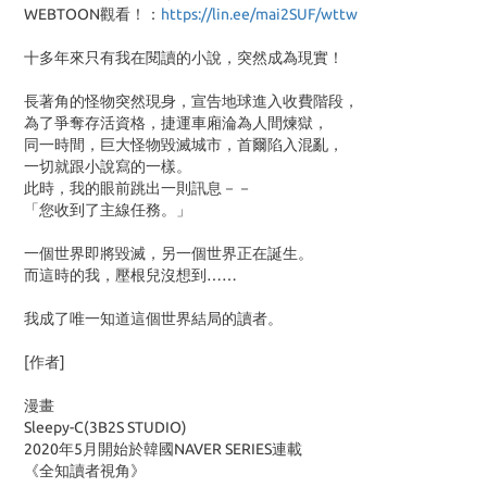
WEBTOON觀看！：
https://lin.ee/mai2SUF/wttw
十多年來只有我在閱讀的小說，突然成為現實！
長著角的怪物突然現身，宣告地球進入收費階段，
為了爭奪存活資格，捷運車廂淪為人間煉獄，
同一時間，巨大怪物毀滅城市，首爾陷入混亂，
一切就跟小說寫的一樣。
此時，我的眼前跳出一則訊息－－
「您收到了主線任務。」
一個世界即將毀滅，另一個世界正在誕生。
而這時的我，壓根兒沒想到……
我成了唯一知道這個世界結局的讀者。
[作者]
漫畫
Sleepy-C(3B2S STUDIO)
2020年5月開始於韓國NAVER SERIES連載
《全知讀者視角》