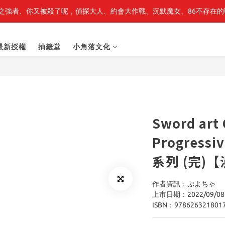
之強者、你又被殺了呢，偵探大人、約會大作戰、沉默魔女、86不存在的戰
最新開賣🔥「全知讀者視角」 周邊商品
最新開賣🔥「全知讀者視角」 周邊商品
最新授權
抽籤堂
小角落文化
Sword ar
Progres
系列 (完)
作者資訊：ぷよちゃ
上市日期：2022/09/08
ISBN：978626321801