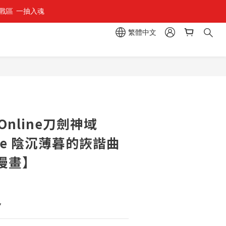
區  一抽入魂 
繁體中文
立即購買
t Online刀劍神域
sive 陰沉薄暮的詼諧曲
【漫畫】
7