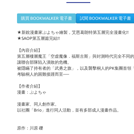
購買 BOOKWALKER 電子書
試閱 BOOKWALKER 電子書
★新銳漫畫家ぷよちゃ繪製，艾恩葛朗特第五層完全漫畫化!!
★
SAOP
第五層篇完結
!!
【內容介紹】
第五層樓層魔王「空虛魔像．福斯古斯」與封測時代完全不同
讓聯合部隊陷入潰敗的危機。
被隱瞞了持有者的「武勇之旗」，以及襲擊桐人的PK集團首領「
考驗桐人的困難接踵而至──
【作者介紹】
漫畫：ぷよちゃ
漫畫家、同人創作家。
以社團「Brio」進行同人活動，並有多部成人漫畫作品。
原作：川原 礫