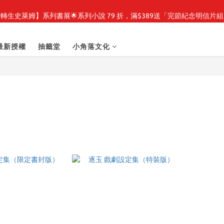
轉生史萊姆】系列書展🌟系列小說 79 折，滿$389送「完節紀念明信片
轉生史萊姆】系列書展🌟系列小說 79 折，滿$389送「完節紀念明信片
🎉線上漫博全館7折起💛滿1000送1000購物金💛滿3000現折300🎉
最新授權
抽籤堂
小角落文化
之強者、你又被殺了呢，偵探大人、約會大作戰、沉默魔女、86不存在的戰
轉生史萊姆】系列書展🌟系列小說 79 折，滿$389送「完節紀念明信片