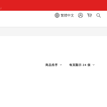
組」
組」
繁體中文
區  一抽入魂 
組」
商品排序
每頁顯示 24 個