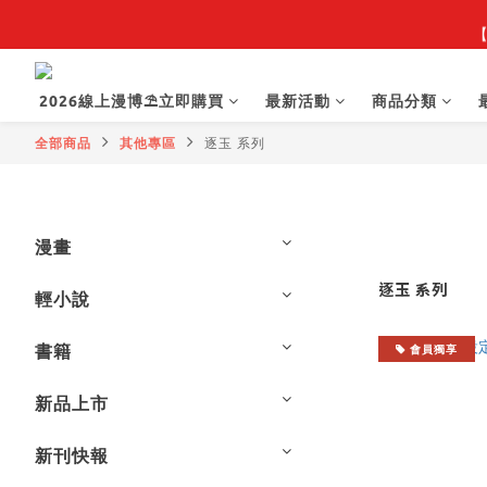
【
【
2026線上漫博⛱️立即購買
最新活動
商品分類
【抽籤堂】 影
全部商品
其他專區
逐玉 系列
【
漫畫
逐玉 系列
輕小說
書籍
會員獨享
新品上市
新刊快報