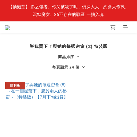
【抽籤堂】 影之強者、你又被殺了呢，偵探大人、約會大作戰、
最新開賣🔥「全知讀者視角」 周邊商品
沉默魔女、86不存在的戰區  一抽入魂 
最新開賣🔥「全知讀者視角」 周邊商品
🌟我買下了與她的每週密會 (8) 特裝版
商品排序
每頁顯示 24 個
限制級