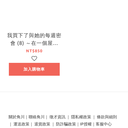
我買下了與她的每週密
會 (8) ～在一個屋簷
下，屬於兩人的祕密～
NT$850
（特裝版）【7月下旬
出貨】
加入購物車
關於角川
｜
聯絡角川
｜
徵才資訊
｜
隱私權政策
｜
條款與細則
｜
運送政策
｜
退貨政策
｜
防詐騙政策
｜
IP授權
｜
客服中心