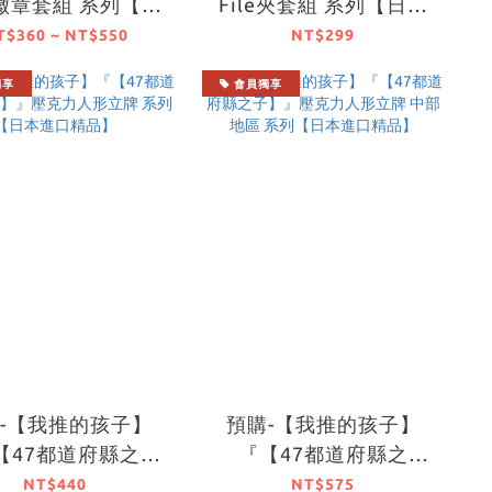
徽章套組 系列【日
File夾套組 系列【日本
本進口精品】
進口精品】
T$360 ~ NT$550
NT$299
獨享
會員獨享
-【我推的孩子】
預購-【我推的孩子】
【47都道府縣之
『【47都道府縣之
』壓克力人形立牌
子】』壓克力人形立牌
NT$440
NT$575