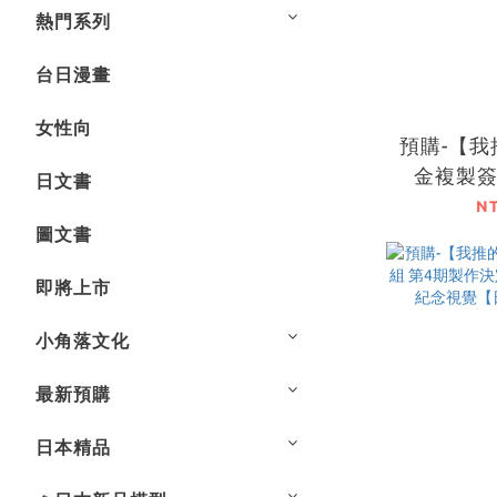
熱門系列
台日漫畫
女性向
預購-【
金複製
日文書
Valentin
N
圖文書
ver.& Wh
ver. 
即將上市
小角落文化
最新預購
日本精品