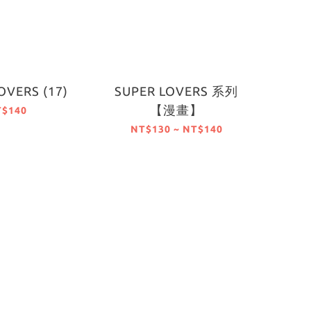
OVERS (17)
SUPER LOVERS 系列
【漫畫】
T$140
NT$130 ~ NT$140