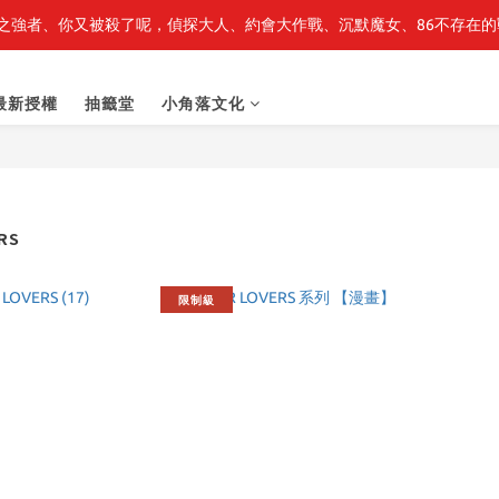
之強者、你又被殺了呢，偵探大人、約會大作戰、沉默魔女、86不存在的戰
最新開賣🔥「全知讀者視角」 周邊商品
最新開賣🔥「全知讀者視角」 周邊商品
最新授權
抽籤堂
小角落文化
RS
限制級