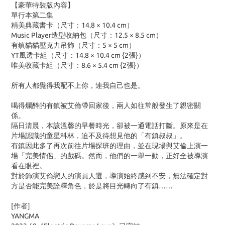
【豪華特裝版內容】
單行本第二集
精美典藏書卡（尺寸：14.8 × 10.4 cm）
Music Player造型收納包（尺寸：12.5 × 8.5 cm）
有鎮貓貓壓克力吊飾（尺寸：5 × 5 cm）
YT風透卡組（尺寸：14.8 × 10.4 cm {2張}）
唯美收藏卡組（尺寸：8.6 × 5.4 cm {2張}）
所有人都覺得我配不上你，連我自己也是。
喝得爛醉的有鎮被艾倫帶回家後，兩人如往常般發生了親密關
係。
隔日清晨，本該溫馨的早餐時光，卻被一通電話打斷。原來是在
片場認識的童星科林，迫不及待想見他的「有鎮叔叔」。
有鎮因此多了再次前往片場探班的理由，並在現場與艾倫上演一
場「完美情侶」的戲碼。然而，他們的一舉一動，正好全被導演
看在眼裡。
對於飾演艾倫戀人的演員人選，導演始終感到不安，無法確定對
方是否能完美詮釋角色，於是將目光轉向了有鎮……
[作者]
YANGMA