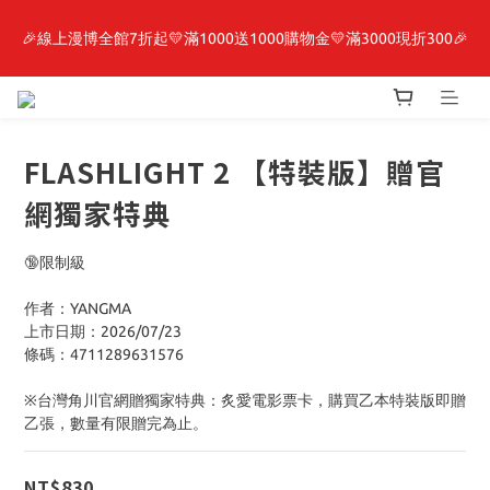
🎉線上漫博全館7折起💛滿1000送1000購物金💛滿3000現折300🎉
最新開賣🔥「全知讀者視角」 周邊商品
【抽籤堂】 影之強者、你又被殺了呢，偵探大人、約會大作戰、
沉默魔女、86不存在的戰區  一抽入魂 
FLASHLIGHT 2 【特裝版】贈官
最新開賣🔥「全知讀者視角」 周邊商品
網獨家特典
🔞限制級
作者：YANGMA
上市日期：2026/07/23
條碼：4711289631576
※台灣角川官網贈獨家特典：炙愛電影票卡，購買乙本特裝版即贈
乙張，數量有限贈完為止。
NT$830