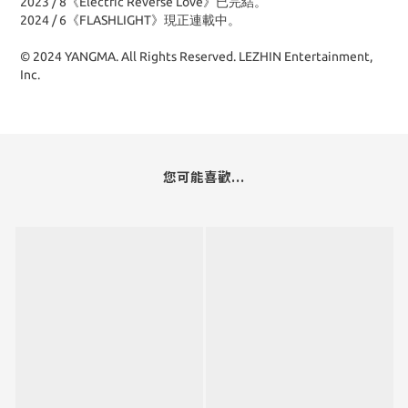
2023 / 8《Electric Reverse Love》已完結。
2024 / 6《FLASHLIGHT》現正連載中。
© 2024 YANGMA. All Rights Reserved. LEZHIN Entertainment,
Inc.
您可能喜歡...