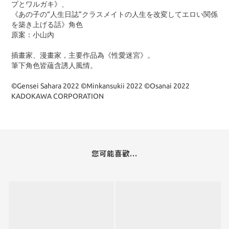
プとワルガキ》、
《あの子の“人生日誌”クラスメイトの人生を改変してエロい関係
を築き上げる話》角色
原案：小山內
插畫家、漫畫家，主要作品為《性愛迷宮》。
筆下角色皆蘊含誘人風情。
©Gensei Sahara 2022 ©Minkansukii 2022 ©Osanai 2022
KADOKAWA CORPORATION
您可能喜歡...