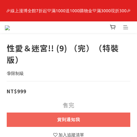
🎉線上漫博全館7折起💛滿1000送1000購物金💛滿3000現折300🎉
最新開賣🔥「全知讀者視角」 周邊商品
【抽籤堂】 影之強者、你又被殺了呢，偵探大人、約會大作戰、
沉默魔女、86不存在的戰區  一抽入魂 
性愛＆迷宮!! (9) （完）（特裝
最新開賣🔥「全知讀者視角」 周邊商品
版）
🔞限制級
NT$999
售完
貨到通知我
加入追蹤清單