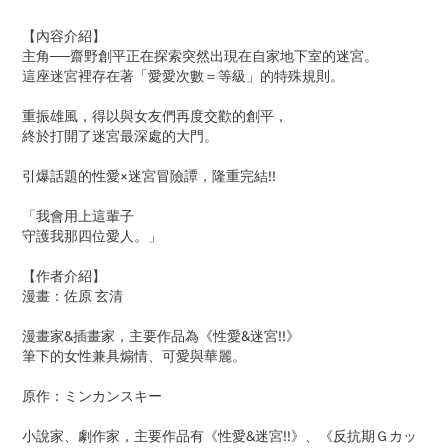
【內容介紹】
主角──齋野創平正在探索突然出現在自家地下室的迷宮。
這座迷宮裡存在著「愛愛次數＝等級」的特殊規則。
重振雄風，得以與女友們再度交歡的創平，
終於打開了迷宮最深處的大門。
引爆話題的性愛×迷宮冒險譚，隆重完結!!
「我會用上這輩子
守護我那四位愛人。」
【作者介紹】
漫畫：佐原 玄清
漫畫家&插畫家，主要作品為《性愛&迷宮!!》
筆下的女性兼具煽情、可愛與華麗。
原作：ミンカンスキー
小說家、劇作家，主要作品有《性愛&迷宮!!》、《反抗期Ｇカッ