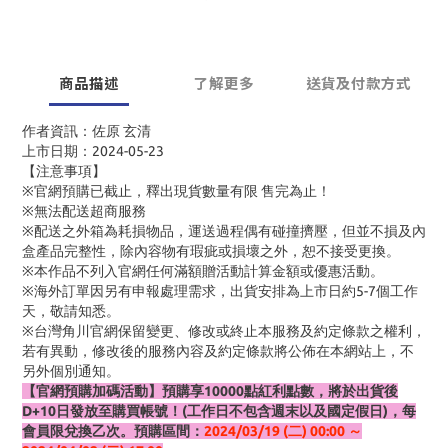
商品描述
了解更多
送貨及付款方式
作者資訊：佐原 玄清
上市日期：2024-05-23
【注意事項】
※官網預購已截止，釋出現貨數量有限 售完為止！
※無法配送超商服務
※配送之外箱為耗損物品，運送過程偶有碰撞擠壓，但並不損及內
盒產品完整性，除內容物有瑕疵或損壞之外，恕不接受更換。
※本作品不列入官網任何滿額贈活動計算金額或優惠活動。
※海外訂單因另有申報處理需求，出貨安排為上市日約5-7個工作
天，敬請知悉。
※台灣角川官網保留變更、修改或終止本服務及約定條款之權利，
若有異動，修改後的服務內容及約定條款將公佈在本網站上，不
另外個別通知。
【官網預購加碼活動】預購享10000點紅利點數，將於出貨後
D+10日發放至購買帳號！(工作日不包含週末以及國定假日)，每
會員限兌換乙次。預購區間：
2024/03/19 (二) 00:00 ～