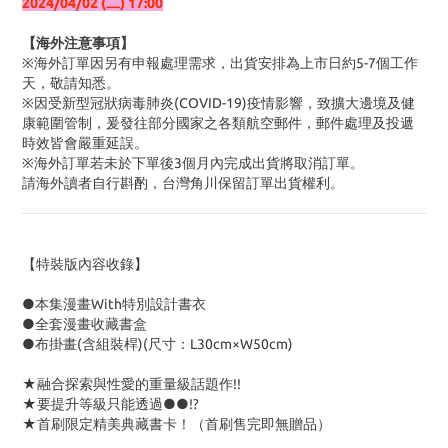
2024/04/02 (二) 17:00
【海外注意事項】
※海外訂單因另有申報處理需求，出貨安排為上市日約5-7個工作
天，敬請知悉。
※因受新型冠狀病毒肺炎(COVID-19)疫情影響，致擴大邊境及健
康範圍管制，爰發往部分國家之各類航空郵件，郵件處理及投遞
時效皆會嚴重延誤。
※海外訂單若未於下單後3個月內完成出貨將取消訂單。
請海外讀者自行斟酌，台灣角川保留訂單出貨權利。
【特裝版內容收錄】
●本集漫畫With特別設計書衣
●全套漫畫收藏書盒
●布掛畫(含組裝桿)(尺寸：L30cm×W50cm)
★融合探索與性愛的重量級話題作!!
★要提升等級只能透過●●!?
★首刷限定精美典藏書卡！（首刷售完即無贈品）