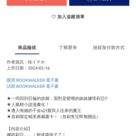
加入追蹤清單
商品描述
了解更多
送貨及付款方式
作者資訊：桂イチホ
上市日期：2024-05-16
購買 BOOKWALKER 電子書
試閱 BOOKWALKER 電子書
★一同回到亞倫的故鄉，面對是變壞的妹妹娜塔莉亞
!?
★人氣輕小說漫畫化！
★遭人悔婚的千金
x
討厭與人往來的魔王
★首刷限定精美典藏書卡！（首刷售完即無贈品）
【內容介紹】
娜塔莉亞……！變成壞孩子了！