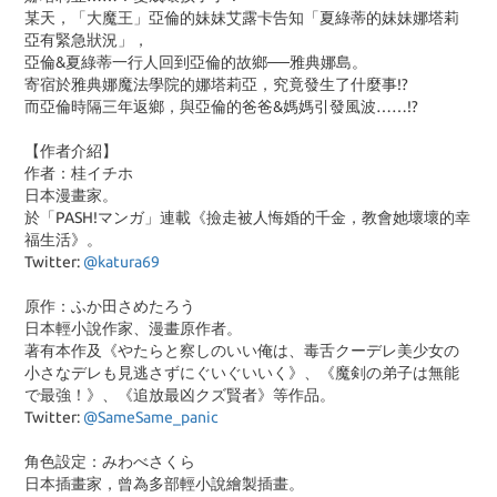
某天，「大魔王」亞倫的妹妹艾露卡告知「夏綠蒂的妹妹娜塔莉
亞有緊急狀況」，
亞倫
&
夏綠蒂一行人回到亞倫的故鄉──雅典娜島。
寄宿於雅典娜魔法學院的娜塔莉亞，究竟發生了什麼事
!?
而亞倫時隔三年返鄉，與亞倫的爸爸
&
媽媽引發風波……
!?
【作者介紹】
作者：桂イチホ
日本漫畫家。
於「PASH!マンガ」連載《撿走被人悔婚的千金，教會她壞壞的幸
福生活》。
Twitter:
@katura69
原作：ふか田さめたろう
日本輕小說作家、漫畫原作者。
著有本作及《やたらと察しのいい俺は、毒舌クーデレ美少女の
小さなデレも見逃さずにぐいぐいいく》、《魔剣の弟子は無能
で最強！》、《追放最凶クズ賢者》等作品。
Twitter:
@SameSame_panic
角色設定：みわべさくら
日本插畫家，曾為多部輕小說繪製插畫。