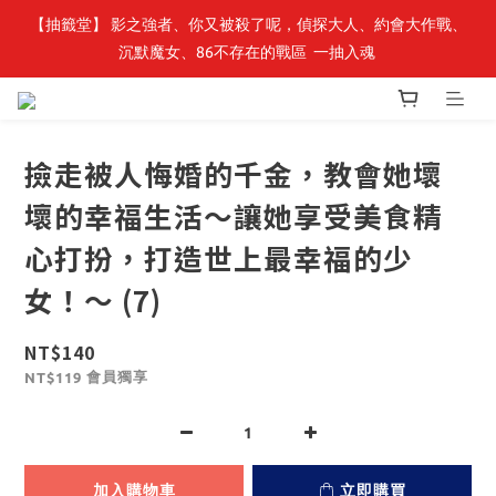
【抽籤堂】 影之強者、你又被殺了呢，偵探大人、約會大作戰、
最新開賣🔥「全知讀者視角」 周邊商品
沉默魔女、86不存在的戰區  一抽入魂 
最新開賣🔥「全知讀者視角」 周邊商品
撿走被人悔婚的千金，教會她壞
壞的幸福生活～讓她享受美食精
心打扮，打造世上最幸福的少
女！～ (7)
NT$140
會員獨享
NT$119
加入購物車
立即購買