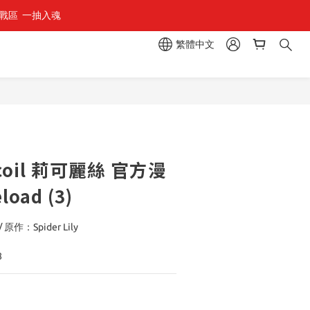
區  一抽入魂 
繁體中文
立即購買
Recoil 莉可麗絲 官方漫
oad (3)
：Spider Lily
8