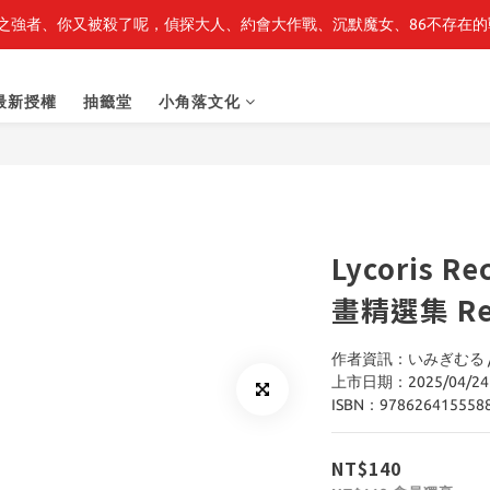
之強者、你又被殺了呢，偵探大人、約會大作戰、沉默魔女、86不存在的戰
最新開賣🔥「全知讀者視角」 周邊商品
最新開賣🔥「全知讀者視角」 周邊商品
最新授權
抽籤堂
小角落文化
Lycoris 
畫精選集 Rel
作者資訊：いみぎむる / 原作
上市日期：2025/04/24
ISBN：978626415558
NT$140