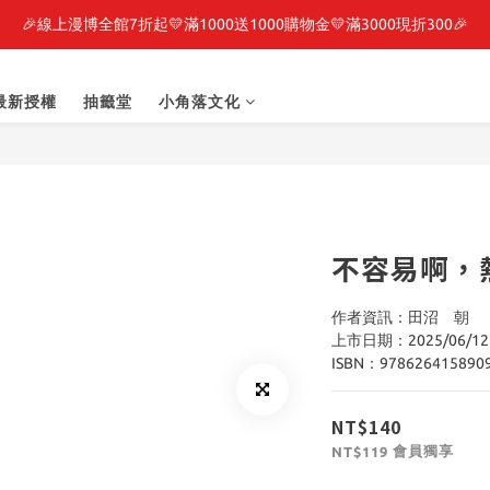
轉生史萊姆】系列書展🌟系列小說 79 折，滿$389送「完節紀念明信片
🎉線上漫博全館7折起💛滿1000送1000購物金💛滿3000現折300🎉
之強者、你又被殺了呢，偵探大人、約會大作戰、沉默魔女、86不存在的戰
最新授權
抽籤堂
小角落文化
轉生史萊姆】系列書展🌟系列小說 79 折，滿$389送「完節紀念明信片
不容易啊，熱
作者資訊：田沼　朝
上市日期：2025/06/12
ISBN：978626415890
NT$140
會員獨享
NT$119