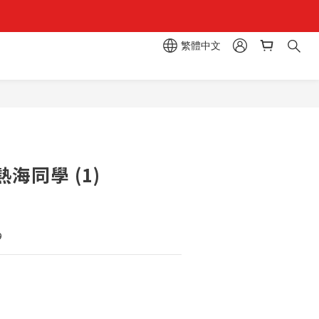
組」
繁體中文
區  一抽入魂 
組」
立即購買
海同學 (1)
9