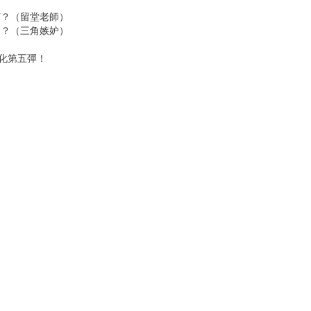
何？（留堂老師）
…？（三角嫉妒）
說化第五彈！