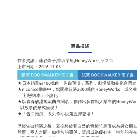
商品描述
作者資訊：藤谷燈子,香坂茉里,HoneyWorks,ヤマコ
上市日期：2016-11-03
購買 BOOKWALKER 電子書
試閱 BOOKWALKER 電子書
★日本銷量破100萬的「告白預演」系列，劇場版動畫化台灣於
★niconico動畫中，點閱率超過2300萬的HoneyWorks
「初戀繪本」小說化！
★以青春酸甜搖滾曲風聞名，創作出多首動人樂曲的HoneyWo
以故事的形式呈現！
★「告白預演」系列作小說第五彈登場！
歷經告白預演之後，夏樹終於和自己的青梅竹馬優成為男女朋
然而，兩人之間一如往常的關係，讓想成為優心中「特別的存