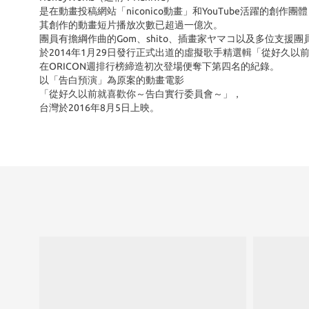
是在動畫投稿網站「niconico動畫」和YouTube活躍的創作團
其創作的動畫短片播放次數已超過一億次。
團員有擔綱作曲的Gom、shito、插畫家ヤマコ以及多位支援團
於2014年1月29日發行正式出道的虛擬歌手精選輯「從好久以
在ORICON週排行榜締造初次登場便奪下第四名的紀錄。
以「告白預演」為原案的動畫電影
「從好久以前就喜歡你～告白實行委員會～」，
台灣於2016年8月5日上映。