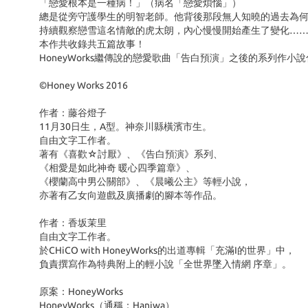
「戀愛根本是一種病！」（病名「戀愛煩惱」）
總是從旁守護學生的明智老師。他背後那段無人知曉的過去為
持續觀察戀雪這名情敵的虎太朗，內心慢慢開始產生了變化…
本作共收錄共五篇故事！
HoneyWorks繼傳說的戀愛歌曲「告白預演」之後的系列作小
©Honey Works 2016
作者：藤谷燈子
11月30日生，A型。神奈川縣橫濱市生。
自由文字工作者。
著有《喜歡☆討厭》、《告白預演》系列、
《相愛是如此神奇 暖心四季篇章》、
《櫻蘭高中男公關部》、《晨曦公主》等輕小說，
亦著有乙女向遊戲及廣播劇的腳本等作品。
作者：香坂茉里
自由文字工作者。
於CHiCO with HoneyWorks的出道專輯「充滿I的世界」中，
負責撰寫作為特典附上的輕小說「全世界墜入情網 序章」。
原案：HoneyWorks
HoneyWorks（通稱：Haniwa）