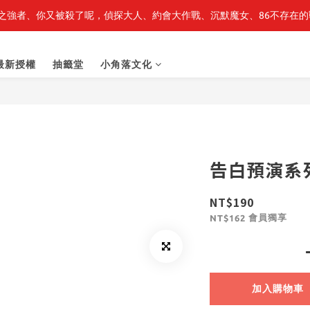
之強者、你又被殺了呢，偵探大人、約會大作戰、沉默魔女、86不存在的戰
最新開賣🔥「全知讀者視角」 周邊商品
最新開賣🔥「全知讀者視角」 周邊商品
最新授權
抽籤堂
小角落文化
告白預演系列
NT$190
會員獨享
NT$162
加入購物車