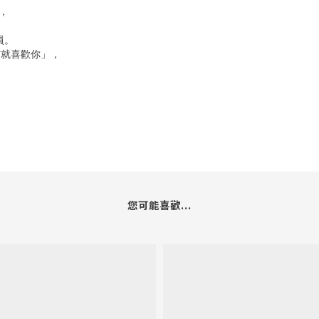
體，
員。
前就喜歡你」，
您可能喜歡...