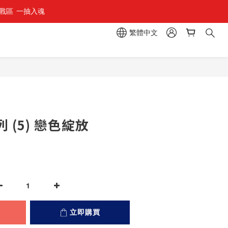
區  一抽入魂 
繁體中文
立即購買
 (5) 戀色綻放
立即購買