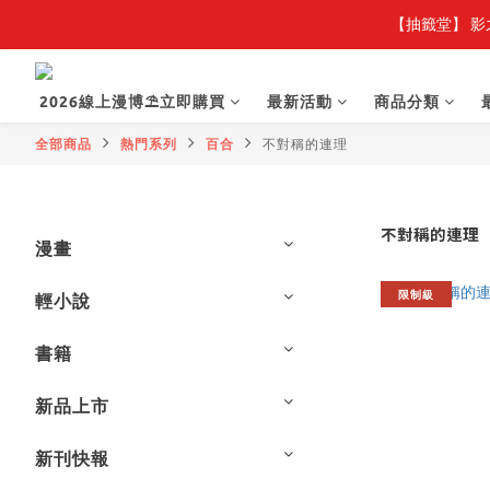
【抽籤堂】 影
2026線上漫博⛱️立即購買
最新活動
商品分類
全部商品
熱門系列
百合
不對稱的連理
不對稱的連理
漫畫
限制級
輕小說
書籍
新品上市
新刊快報