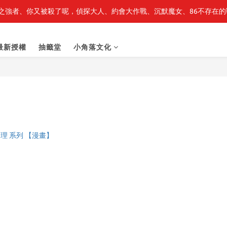
之強者、你又被殺了呢，偵探大人、約會大作戰、沉默魔女、86不存在的戰
最新開賣🔥「全知讀者視角」 周邊商品
最新開賣🔥「全知讀者視角」 周邊商品
最新授權
抽籤堂
小角落文化