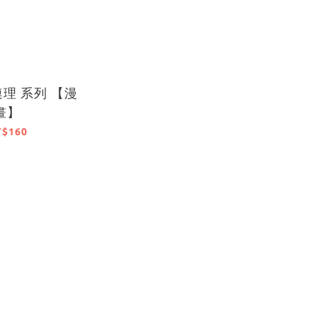
理 系列 【漫
畫】
T$160