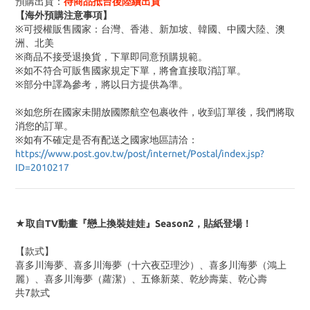
預購出貨：
待商品抵台後陸續出貨
【海外預購注意事項】
※可授權販售國家：台灣、香港、新加坡、韓國、中國大陸、澳
洲、北美
※商品不接受退換貨，下單即同意預購規範。
※如不符合可販售國家規定下單，將會直接取消訂單。
※部分中譯為參考，將以日方提供為準。
※如您所在國家未開放國際航空包裹收件，收到訂單後，我們將取
消您的訂單。
※
如有不確定是否有配送之國家地區請洽：
https://www.post.gov.tw/post/internet/Postal/index.jsp?
ID=2010217
★取自TV動畫『戀上換裝娃娃』Season2，貼紙登場！
【款式】
喜多川海夢、喜多川海夢（十六夜亞理沙）、喜多川海夢（鴻上
麗）、喜多川海夢（蘿潔）、五條新菜、乾紗壽葉、乾心壽
共7款式