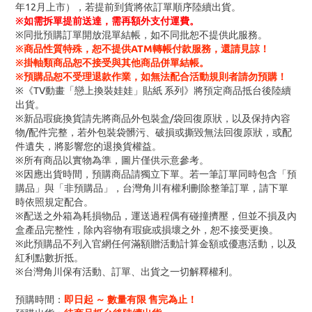
年12月上市），若提前到貨將依訂單順序陸續出貨。
※
如需拆單提前送達，需再額外支付運費。
※同批預購訂單開放混單結帳，如不同批恕不提供此服務。
※商品性質特殊，恕不提供ATM轉帳付款服務，還請見諒！
※掛軸類商品恕不接受與其他商品併單結帳。
※預購品恕不受理退款作業，如無法配合活動規則者請勿預購！
※《TV動畫「戀上換裝娃娃」貼紙 系列》將預定商品抵台後陸續
出貨。
※新品瑕疵換貨請先將商品外包裝盒/袋回復原狀，以及保持內容
物/配件完整，若外包裝袋髒污、破損或撕毀無法回復原狀，或配
件遺失，將影響您的退換貨權益。
※所有商品以實物為準，圖片僅供示意參考。
※因應出貨時間，預購商品請獨立下單。若一筆訂單同時包含「預
購品」與「非預購品」，台灣角川有權利刪除整筆訂單，請下單
時依照規定配合。
※配送之外箱為耗損物品，運送過程偶有碰撞擠壓，但並不損及內
盒產品完整性，除內容物有瑕疵或損壞之外，恕不接受更換。
※此預購品不列入官網任何滿額贈活動計算金額或優惠活動，以及
紅利點數折抵。
※台灣角川保有活動、訂單、出貨之一切解釋權利。
預購時間：
即日起 ～ 數量有限 售完為止！