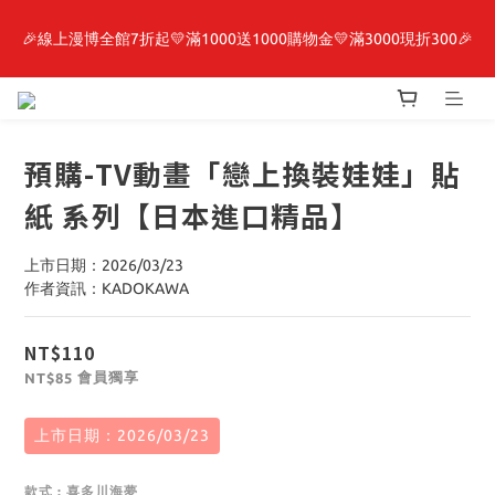
🎉線上漫博全館7折起💛滿1000送1000購物金💛滿3000現折300🎉
最新開賣🔥「全知讀者視角」 周邊商品
【抽籤堂】 影之強者、你又被殺了呢，偵探大人、約會大作戰、
沉默魔女、86不存在的戰區  一抽入魂 
預購-TV動畫「戀上換裝娃娃」貼
最新開賣🔥「全知讀者視角」 周邊商品
紙 系列【日本進口精品】
上市日期：2026/03/23
作者資訊：KADOKAWA
NT$110
會員獨享
NT$85
上市日期：2026/03/23
款式
: 喜多川海夢