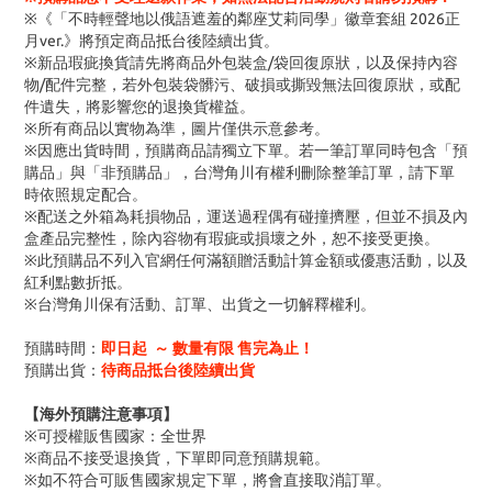
※《「不時輕聲地以俄語遮羞的鄰座艾莉同學」徽章套組 2026正
月ver.》將預定商品抵台後陸續出貨。
※新品瑕疵換貨請先將商品外包裝盒/袋回復原狀，以及保持內容
物/配件完整，若外包裝袋髒污、破損或撕毀無法回復原狀，或配
件遺失，將影響您的退換貨權益。
※所有商品以實物為準，圖片僅供示意參考。
※因應出貨時間，預購商品請獨立下單。若一筆訂單同時包含「預
購品」與「非預購品」，台灣角川有權利刪除整筆訂單，請下單
時依照規定配合。
※配送之外箱為耗損物品，運送過程偶有碰撞擠壓，但並不損及內
盒產品完整性，除內容物有瑕疵或損壞之外，恕不接受更換。
※此預購品不列入官網任何滿額贈活動計算金額或優惠活動，以及
紅利點數折抵。
※台灣角川保有活動、訂單、出貨之一切解釋權利。
預購時間：
即日起 ～ 數量有限 售完為止！
預購出貨：
待商品抵台後陸續出貨
【海外預購注意事項】
※可授權販售國家：全世界
※商品不接受退換貨，下單即同意預購規範。
※如不符合可販售國家規定下單，將會直接取消訂單。