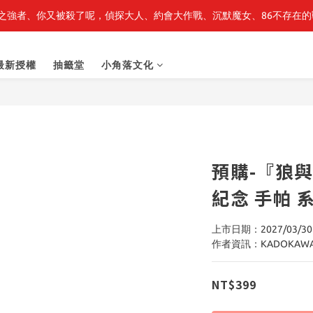
之強者、你又被殺了呢，偵探大人、約會大作戰、沉默魔女、86不存在的戰
最新開賣🔥「全知讀者視角」 周邊商品
最新開賣🔥「全知讀者視角」 周邊商品
最新授權
抽籤堂
小角落文化
預購-『狼
紀念 手帕
上市日期：2027/03/30
作者資訊：KADOKAW
NT$399