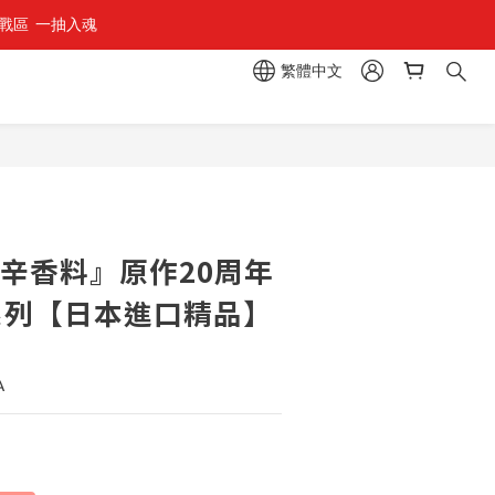
區  一抽入魂 
繁體中文
立即購買
與辛香料』原作20周年
 系列【日本進口精品】
A