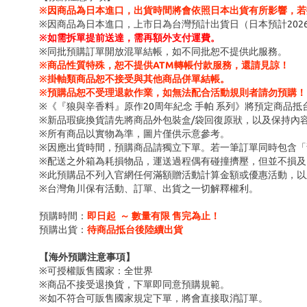
※因商品為日本進口，出貨時間將會依照日本出貨有所影響，若
※因商品為日本進口，上市日為台灣預計出貨日（日本預計202
※
如需拆單提前送達，需再額外支付運費。
※同批預購訂單開放混單結帳，如不同批恕不提供此服務。
※商品性質特殊，恕不提供ATM轉帳付款服務，還請見諒！
※掛軸類商品恕不接受與其他商品併單結帳。
※預購品恕不受理退款作業，如無法配合活動規則者請勿預購！
※《『狼與辛香料』原作20周年紀念 手帕 系列》將預定商品抵
※新品瑕疵換貨請先將商品外包裝盒/袋回復原狀，以及保持內
※所有商品以實物為準，圖片僅供示意參考。
※因應出貨時間，預購商品請獨立下單。若一筆訂單同時包含
※配送之外箱為耗損物品，運送過程偶有碰撞擠壓，但並不損及
※此預購品不列入官網任何滿額贈活動計算金額或優惠活動，以
※台灣角川保有活動、訂單、出貨之一切解釋權利。
預購時間：
即日起 ～ 數量有限 售完為止！
預購出貨：
待商品抵台後陸續出貨
【海外預購注意事項】
※可授權販售國家：全世界
※商品不接受退換貨，下單即同意預購規範。
※如不符合可販售國家規定下單，將會直接取消訂單。