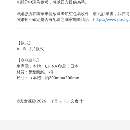
※部分中譯為參考，將以日方提供為準。
※如您所在國家未開放國際航空包裹收件，收到訂單後，我們將
※
如有不確定是否有配送之國家地區請洽：
https://www.post.g
【款式】
A、B 共2款式
【商品資訊】
生產國：本體：CHINA 印刷：日本
材質：聚酯纖維、棉
尺寸：（本體）約200mm×200mm
©支倉凍砂 2026 イラスト／文倉 十