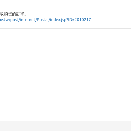
取消您的訂單。
ov.tw/post/internet/Postal/index.jsp?ID=2010217