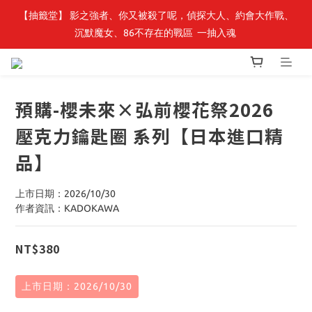
【轉生史萊姆】系列書展🌟系列小說 79 折，滿$389送「完節紀念
【抽籤堂】 影之強者、你又被殺了呢，偵探大人、約會大作戰、
沉默魔女、86不存在的戰區  一抽入魂 
明信片組」
【轉生史萊姆】系列書展🌟系列小說 79 折，滿$389送「完節紀念
明信片組」
預購-櫻未來×弘前櫻花祭2026
壓克力鑰匙圈 系列【日本進口精
品】
上市日期：2026/10/30
作者資訊：KADOKAWA
NT$380
上市日期：2026/10/30