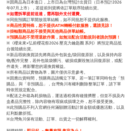
※因商品為日本進口，上市日為台灣預計出貨日（日本預計2026
年07月上市），若提前到貨將依訂單順序陸續出貨。
※
如需拆單提前送達，需再額外支付運費。
※同批預購訂單開放混單結帳，如不同批恕不提供此服務。
※商品性質特殊，恕不提供ATM轉帳付款服務，還請見諒！
※掛軸類商品恕不接受與其他商品併單結帳。
※預購品恕不受理退款作業，如無法配合活動規則者請勿預購！
※《櫻未來×弘前櫻花祭2026 壓克力鑰匙圈 系列》將預定商品抵
台後陸續出貨。
※新品瑕疵換貨請先將商品外包裝盒/袋回復原狀，以及保持內容
物/配件完整，若外包裝袋髒污、破損或撕毀無法回復原狀，或配
件遺失，將影響您的退換貨權益。
※所有商品以實物為準，圖片僅供示意參考。
※因應出貨時間，預購商品請獨立下單。若一筆訂單同時包含「預
購品」與「非預購品」，台灣角川有權利刪除整筆訂單，請下單
時依照規定配合。
※配送之外箱為耗損物品，運送過程偶有碰撞擠壓，但並不損及內
盒產品完整性，除內容物有瑕疵或損壞之外，恕不接受更換。
※此預購品不列入官網任何滿額贈活動計算金額或優惠活動，以及
紅利點數折抵。
※台灣角川保有活動、訂單、出貨之一切解釋權利。
預購時間：
即日起 ～數量有限 售完為止！