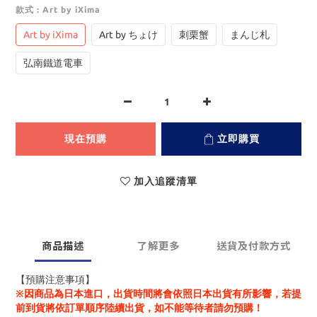
款式
: Art by iXima
Art by iXima
Art by ちょけ
刺栗蟹
まんじ札
弘南鐵道電車
現在預購
立即購買
加入追蹤清單
商品描述
了解更多
送貨及付款方式
【預購注意事項】
※因商品為日本進口，出貨時間將會依照日本出貨有所影響，若提
前到貨將依訂單順序陸續出貨，如不能等待者請勿預購！