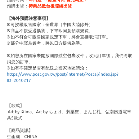
預購出貨：
待商品抵台後陸續出貨
【海外預購注意事項】
※可授權販售國家：全世界（中國大陸除外）
※商品不接受退換貨，下單即同意預購規範。
※如不符合可販售國家規定下單，將會直接取消訂單。
※部分中譯為參考，將以日方提供為準。
※如您所在國家未開放國際航空包裹收件，收到訂單後，我們將取
消您的訂單。
※
如有不確定是否有配送之國家地區請洽：
https://www.post.gov.tw/post/internet/Postal/index.jsp?
ID=2010217
【款式】
Art by iXima、Art by ちょけ、刺栗蟹、まんじ札、弘南鐵道電車
共5款式
【商品資訊】
生產國：CHINA