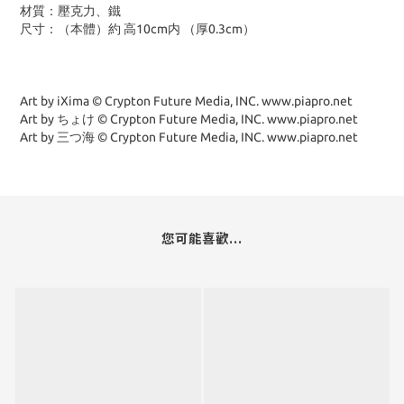
材質：壓克力、鐵
尺寸：（本體）約 高10cm内 （厚0.3cm）
Art by iXima © Crypton Future Media, INC. www.piapro.net
Art by ちょけ © Crypton Future Media, INC. www.piapro.net
Art by 三つ海 © Crypton Future Media, INC. www.piapro.net
您可能喜歡...