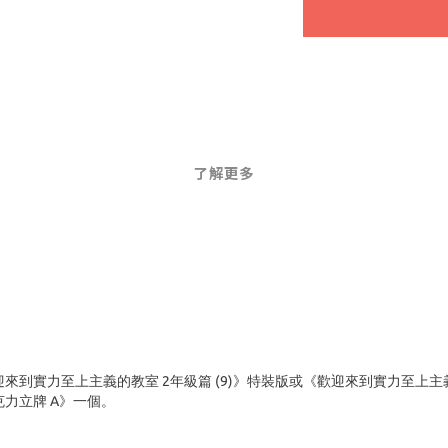
了解更多
到實力至上主義的教室 2年級篇 (9)》特裝版或《歡迎來到實力至上主義的
克力立牌 A》一個。