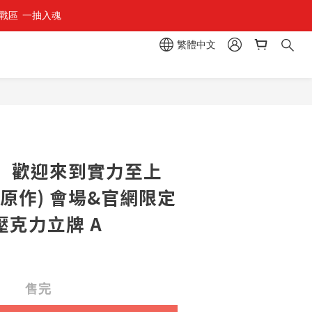
區  一抽入魂 
繁體中文
】歡迎來到實力至上
原作) 會場&官網限定
 壓克力立牌 A
售完