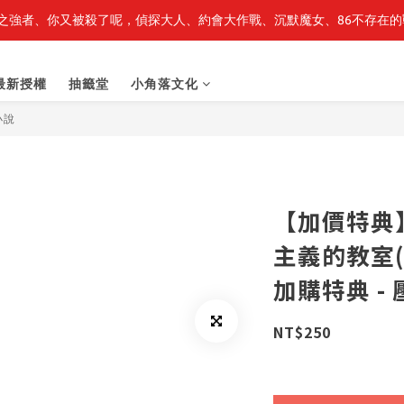
之強者、你又被殺了呢，偵探大人、約會大作戰、沉默魔女、86不存在的戰
最新開賣🔥「全知讀者視角」 周邊商品
最新開賣🔥「全知讀者視角」 周邊商品
最新授權
抽籤堂
小角落文化
小說
【加價特典
主義的教室(
加購特典 -
NT$250