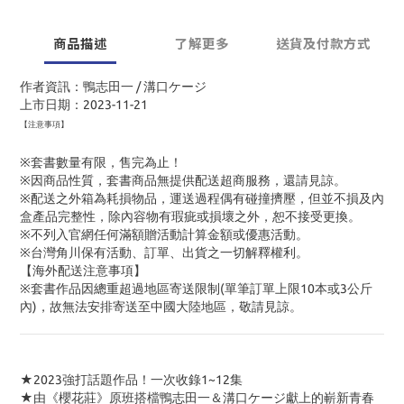
商品描述
了解更多
送貨及付款方式
作者資訊：鴨志田一 / 溝口ケージ
上市日期：2023-11-21
【注意事項】
※套書數量有限，售完為止！
※因商品性質，套書商品無提供配送超商服務，還請見諒。
※配送之外箱為耗損物品，運送過程偶有碰撞擠壓，但並不損及內
盒產品完整性，除內容物有瑕疵或損壞之外，恕不接受更換。
※不列入官網任何滿額贈活動計算金額或優惠活動。
※台灣角川保有活動、訂單、出貨之一切解釋權利。
【海外配送注意事項】
※套書作品因總重超過地區寄送限制(單筆訂單上限10本或3公斤
內)，故無法安排寄送至中國大陸地區，敬請見諒。
★2023強打話題作品！一次收錄1~12集
★由《櫻花莊》原班搭檔鴨志田一＆溝口ケージ獻上的嶄新青春