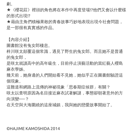
劇。
★《櫻花莊》裡頭的角色將在本作中再度登場
!?
他們又會以什麼樣
的形式出現
!?
★藉由主角們積極果敢的青春故事巧妙地表現出現今社會問題，
是一部很有真實感的作品。
【內容介紹】
圖書館沒有兔女郎棲息。
梓川咲太顛覆這個常識，遇見了野生的兔女郎。而且她不是普通
的兔女郎，
是咲太就讀高中的高年級生，目前停止演藝活動的當紅藝人櫻島
麻衣學姊。
幾天前，她身邊的人們開始看不見她，她似乎正在圖書館驗證這
個現象。
這難道和網路上流傳的神祕現象「思春期症候群」有關？
咲太以查明原因為名目接近麻衣試著解謎，事態卻朝著意外的方
向演變──？
在天空與大海圍繞的這座城鎮，我與她的戀愛故事開始了。
©HAJIME KAMOSHIDA 2014