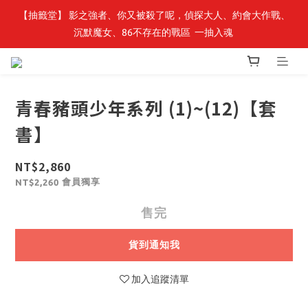
【抽籤堂】 影之強者、你又被殺了呢，偵探大人、約會大作戰、
最新開賣🔥「全知讀者視角」 周邊商品
沉默魔女、86不存在的戰區  一抽入魂 
最新開賣🔥「全知讀者視角」 周邊商品
青春豬頭少年系列 (1)~(12)【套
書】
NT$2,860
會員獨享
NT$2,260
售完
貨到通知我
加入追蹤清單