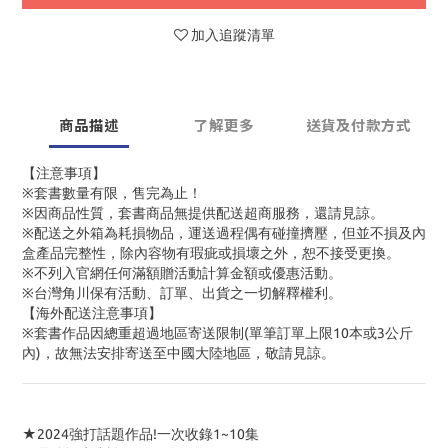
加入追蹤清單
商品描述
了解更多
送貨及付款方式
【注意事項】
※套書數量有限，售完為止！
※因商品性質，套書商品無提供配送超商服務，還請見諒。
※配送之外箱為耗損物品，運送過程偶有碰撞擠壓，但並不損及內
盒產品完整性，除內容物有瑕疵或損壞之外，恕不接受更換。
※不列入官網任何滿額贈活動計算金額或優惠活動。
※台灣角川保有活動、訂單、出貨之一切解釋權利。
【海外配送注意事項】
※套書作品因總重超過地區寄送限制(單筆訂單上限10本或3公斤
內)，故無法安排寄送至中國大陸地區，敬請見諒。
★2024強打話題作品!一次收錄1~10集