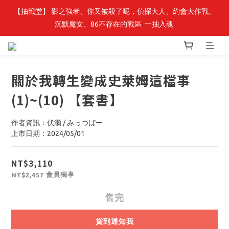
【轉生史萊姆】系列書展🌟系列小說 79 折，滿$389送「完節紀念
【抽籤堂】 影之強者、你又被殺了呢，偵探大人、約會大作戰、
沉默魔女、86不存在的戰區  一抽入魂 
明信片組」
【轉生史萊姆】系列書展🌟系列小說 79 折，滿$389送「完節紀念
明信片組」
關於我轉生變成史萊姆這檔事
(1)~(10) 【套書】
作者資訊：伏瀬 / みっつばー
上市日期：2024/05/01
NT$3,110
會員獨享
NT$2,457
售完
貨到通知我