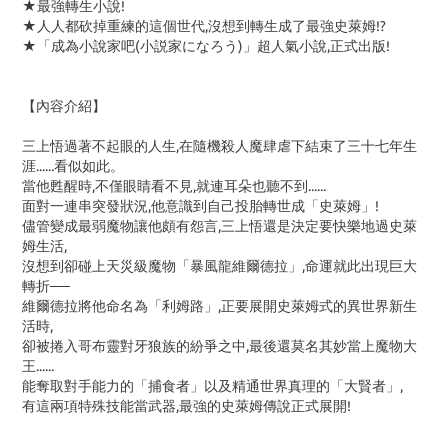
★最強轉生小說!
★人人都砍掉重練的這個世代,沒想到轉生成了最強史萊姆!?
★「成為小說家吧(小説家になろう)」超人氣小說,正式出版!
【內容介紹】
三上悟過著不起眼的人生,在隨機殺人魔肆虐下結束了三十七年生
涯......看似如此。
當他甦醒時,不僅眼睛看不見,就連耳朵也聽不到......
面對一連串突發狀況,他意識到自己投胎轉世成「史萊姆」!
儘管變成最弱魔物讓他頗有怨言,三上悟還是決定要快樂地過史萊
姆生活,
沒想到卻碰上天災級魔物「暴風龍維爾德拉」,命運就此出現巨大
轉折──
維爾德拉將他命名為「利姆路」,正要展開史萊姆式的異世界新生
活時,
卻被捲入哥布靈對牙狼族的紛爭之中,最後還莫名其妙當上魔物大
王......
能奪取對手能力的「捕食者」以及精通世界真理的「大賢者」,
有這兩項特殊技能當武器,最強的史萊姆傳說正式展開!