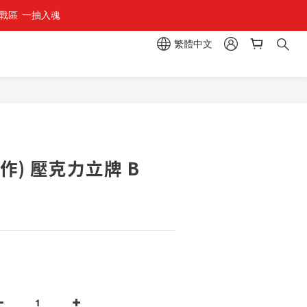
區  一抽入魂 
組」
繁體中文
組」
立即購買
作) 壓克力立牌 B
7