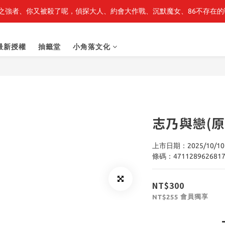
之強者、你又被殺了呢，偵探大人、約會大作戰、沉默魔女、86不存在的戰
轉生史萊姆】系列書展🌟系列小說 79 折，滿$389送「完節紀念明信片
轉生史萊姆】系列書展🌟系列小說 79 折，滿$389送「完節紀念明信片
最新授權
抽籤堂
小角落文化
志乃與戀(原
上市日期：2025/10/10
條碼：471128962681
NT$300
會員獨享
NT$255