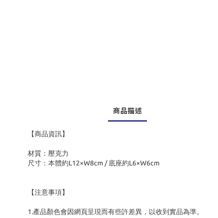
商品描述
【商品資訊】
材質：壓克力
尺寸：本體約L12×W8cm / 底座約L6×W6cm
【注意事項】
1.產品顏色會因網頁呈現而有些許差異，以收到實品為準。