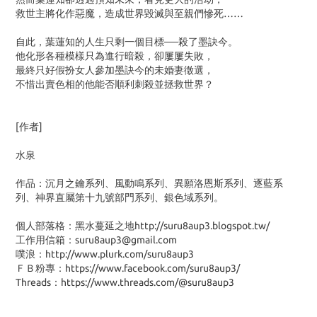
救世主將化作惡魔，造成世界毀滅與至親們慘死……
自此，葉蓮知的人生只剩一個目標──殺了墨訣今。
他化形各種模樣只為進行暗殺，卻屢屢失敗，
最終只好假扮女人參加墨訣今的未婚妻徵選，
不惜出賣色相的他能否順利刺殺並拯救世界？
[作者]
水泉
作品：沉月之鑰系列、風動鳴系列、異願洛恩斯系列、逐藍系
列、神界直屬第十九號部門系列、銀色域系列。
個人部落格：黑水蔓延之地http://suru8aup3.blogspot.tw/
工作用信箱：suru8aup3@gmail.com
噗浪：http://www.plurk.com/suru8aup3
ＦＢ粉專：https://www.facebook.com/suru8aup3/
Threads：https://www.threads.com/@suru8aup3