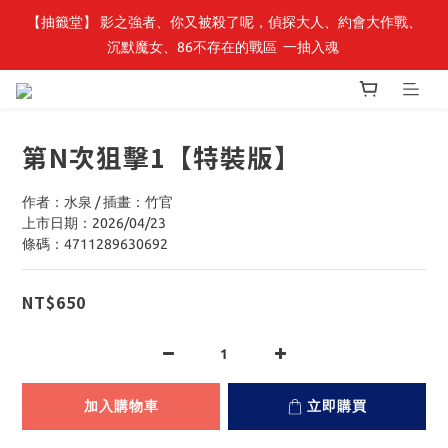
【抽籤堂】 影之強者、你又被殺了呢，偵探大人、約會大作戰、
最新開賣🔥「全知讀者視角」 周邊商品
沉默魔女、86不存在的戰區  一抽入魂 
最新開賣🔥「全知讀者視角」 周邊商品
第N次狙擊1【特裝版】
作者：水泉 / 插畫：竹官
上市日期：2026/04/23
條碼：4711289630692
NT$650
加入購物車
立即購買