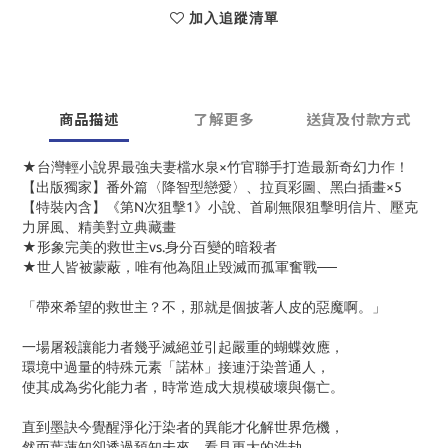
加入追蹤清單
商品描述
了解更多
送貨及付款方式
★台灣輕小說界最強夫妻檔水泉×竹官聯手打造最新奇幻力作！
【出版獨家】番外篇〈降智型戀愛〉、拉頁彩圖、黑白插畫×5
【特裝內含】《第N次狙擊1》小說、首刷無限狙擊明信片、壓克
力屏風、精美對立典藏畫
★形象完美的救世主vs.身分百變的暗殺者
★世人皆被蒙蔽，唯有他為阻止毀滅而孤軍奮戰──
「帶來希望的救世主？不，那就是個披著人皮的惡魔啊。」
一場屠殺讓能力者幾乎滅絕並引起嚴重的蝴蝶效應，
環境中過量的特殊元素「諾林」接連汙染普通人，
使其成為劣化能力者，時常造成大規模破壞與傷亡。
直到墨訣今覺醒淨化汙染者的異能才化解世界危機，
然而葉蓮知卻透過預知未來，看見更大的浩劫，