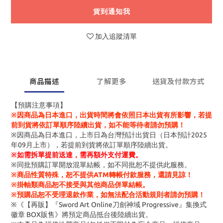
貨到通知我
加入追蹤清單
商品描述
了解更多
送貨及付款方式
【預購注意事項】
※因商品為日本進口，出貨時間將會依照日本出貨有所影響，若提
前到貨將依訂單順序陸續出貨，如不能等待者請勿預購！
※因商品為日本進口，上市日為台灣預計出貨日（日本預計2025
年09月上市），若提前到貨將依訂單順序陸續出貨。
※
如需拆單提前送達，需再額外支付運費。
※同批預購訂單開放混單結帳，如不同批恕不提供此服務。
※商品性質特殊，恕不提供ATM轉帳付款服務，還請見諒！
※掛軸類商品恕不接受與其他商品併單結帳。
※預購品恕不受理退款作業，如無法配合活動規則者請勿預購！
※《【再販】『Sword Art Online刀劍神域 Progressive』集換式
徽章 BOX販售》將預定商品抵台後陸續出貨。