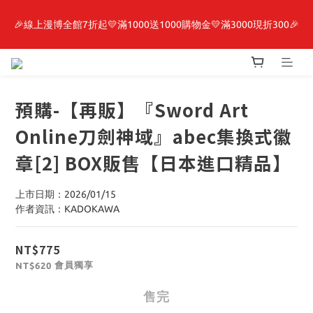
🎉線上漫博全館7折起💛滿1000送1000購物金💛滿3000現折300🎉
最新開賣🔥「全知讀者視角」 周邊商品
【抽籤堂】 影之強者、你又被殺了呢，偵探大人、約會大作戰、
沉默魔女、86不存在的戰區  一抽入魂 
預購-【再販】『Sword Art
最新開賣🔥「全知讀者視角」 周邊商品
Online刀劍神域』abec集換式徽
章[2] BOX販售【日本進口精品】
上市日期：2026/01/15
作者資訊：KADOKAWA
NT$775
會員獨享
NT$620
售完