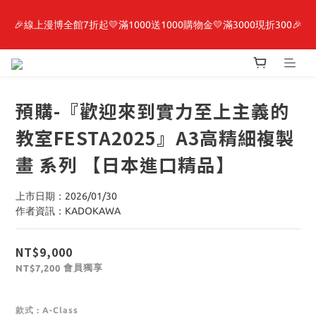
🎉線上漫博全館7折起💛滿1000送1000購物金💛滿3000現折300🎉
最新開賣🔥「全知讀者視角」 周邊商品
【抽籤堂】 影之強者、你又被殺了呢，偵探大人、約會大作戰、
沉默魔女、86不存在的戰區  一抽入魂 
預購-『歡迎來到實力至上主義的
最新開賣🔥「全知讀者視角」 周邊商品
教室FESTA2025』A3高精細複製
畫 系列 【日本進口精品】
上市日期：2026/01/30
作者資訊：KADOKAWA
NT$9,000
會員獨享
NT$7,200
款式
: A-Class