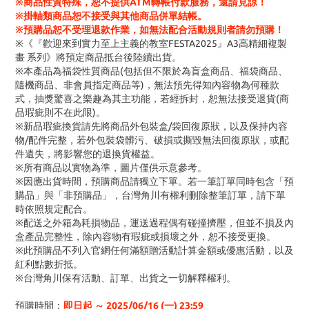
※商品性質特殊，恕不提供ATM轉帳付款服務，還請見諒！
※掛軸類商品恕不接受與其他商品併單結帳。
※預購品恕不受理退款作業，如無法配合活動規則者請勿預購！
※《『歡迎來到實力至上主義的教室FESTA2025』A3高精細複製
畫 系列》將預定商品抵台後陸續出貨。
※本產品為福袋性質商品(包括但不限於為盲盒商品、福袋商品、
隨機商品、非會員指定商品等)，無法預先得知內容物為何種款
式，抽獎驚喜之樂趣為其主功能，若經拆封，恕無法接受退貨(商
品瑕疵則不在此限)。
※新品瑕疵換貨請先將商品外包裝盒/袋回復原狀，以及保持內容
物/配件完整，若外包裝袋髒污、破損或撕毀無法回復原狀，或配
件遺失，將影響您的退換貨權益。
※所有商品以實物為準，圖片僅供示意參考。
※因應出貨時間，預購商品請獨立下單。若一筆訂單同時包含「預
購品」與「非預購品」，台灣角川有權利刪除整筆訂單，請下單
時依照規定配合。
※配送之外箱為耗損物品，運送過程偶有碰撞擠壓，但並不損及內
盒產品完整性，除內容物有瑕疵或損壞之外，恕不接受更換。
※此預購品不列入官網任何滿額贈活動計算金額或優惠活動，以及
紅利點數折抵。
※台灣角川保有活動、訂單、出貨之一切解釋權利。
預購時間：
即日起 ～ 2025/06/16 (一
) 23:59