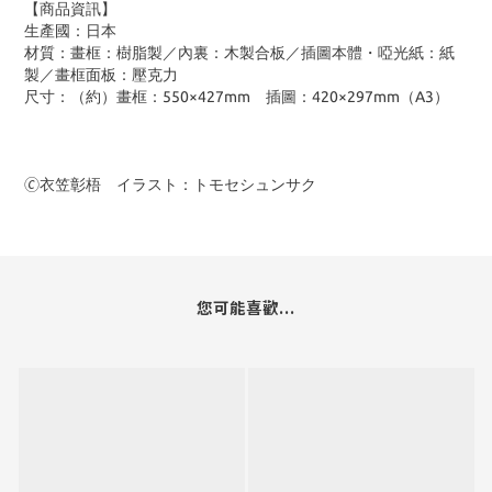
【商品資訊】
生產國：日本
材質：畫框：樹脂製／內裏：木製合板／插圖本體・啞光紙：紙
製／畫框面板：壓克力
尺寸：（約）畫框：550×427mm 插圖：420×297mm（A3）
🄫衣笠彰梧 イラスト：トモセシュンサク
您可能喜歡...