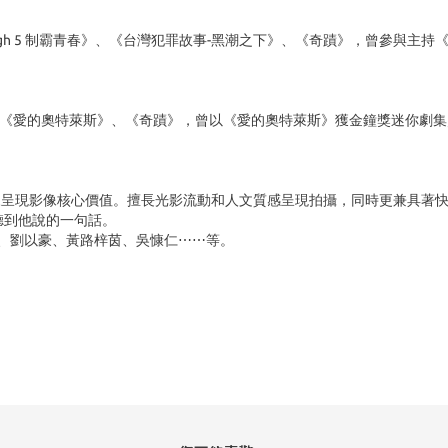
igh 5 制霸青春》、《台灣犯罪故事-黑潮之下》、《奇蹟》，曾參與主持
件》、《愛的奧特萊斯》、《奇蹟》，曾以《愛的奧特萊斯》獲金鐘獎迷你劇
來呈現影像核心價值。擅長光影流動和人文質感呈現拍攝，同時更兼具著
聽到他說的一句話。
仲、劉以豪、黃路梓茵、吳慷仁⋯⋯等。