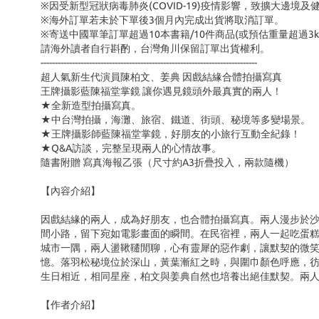
※因受新型冠狀病毒肺炎(COVID-19)疫情影響，致擴大邊
※海外訂單若未於下單後3個月內完成出貨將取消訂單。
※寄送中國單筆訂單超過10本書籍/10件商品(或預估重量超過
請海外讀者自行斟酌，台灣角川保留訂單出貨權利。
----------------------------------------------------------------------------
超人氣新生代演員陳柏文、姜典 因戲結緣合體拍攝寫真
王牌攝影藍陳福堂掌鏡 讓你遇見鏡頭外最真實的兩人！
★
全新造型拍攝寫真。
★中台灣拍攝，海灘、旅宿、鐵道、街頭、秘境等多變場景。
★王牌攝影師藍陳福堂掌鏡，好朋友的小旅行互動全紀錄！
★Q&A訪談，完整呈現兩人的心情故事。
隨書附贈 寫真海報乙張（尺寸約A3折疊投入，兩款隨機）
【內容介紹】
因戲結緣的兩人，成為好朋友，也合體拍攝寫真。兩人漫步於
間小路，留下宛如電影畫面的瞬間。在民宿裡，兩人一起吃蛋
城市一隅，兩人盪鞦韆閒聊，心有靈犀的惡作劇，讓默契的微
憶。落羽松秘境位於深山，黃葉漸紅之時，與圍巾顏色呼應，
生日相近，相同星座，柏文與姜典自然也培養出絕佳默契。兩
【作者介紹】