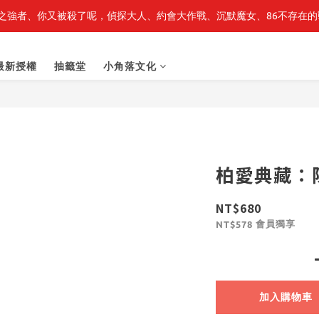
之強者、你又被殺了呢，偵探大人、約會大作戰、沉默魔女、86不存在的戰
最新開賣🔥「全知讀者視角」 周邊商品
最新開賣🔥「全知讀者視角」 周邊商品
最新授權
抽籤堂
小角落文化
柏愛典藏：
NT$680
會員獨享
NT$578
加入購物車