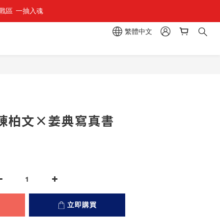
區  一抽入魂 
繁體中文
立即購買
陳柏文×姜典寫真書
立即購買