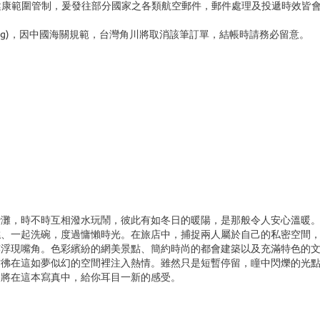
境及健康範圍管制，爰發往部分國家之各類航空郵件，郵件處理及投遞時效皆
3kg)，因中國海關規範，台灣角川將取消該筆訂單，結帳時請務必留意。
沙灘，時不時互相潑水玩鬧，彼此有如冬日的暖陽，是那般令人安心溫暖
糕、一起洗碗，度過慵懶時光。在旅店中，捕捉兩人屬於自己的私密空間
笑浮現嘴角。色彩繽紛的網美景點、簡約時尚的都會建築以及充滿特色的
彷彿在這如夢似幻的空間裡注入熱情。雖然只是短暫停留，瞳中閃爍的光
人將在這本寫真中，給你耳目一新的感受。