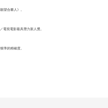
《願望合夥人》。
集／電視電影最具潛力新人獎。
快狠準的精確度。