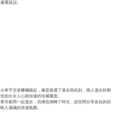
會嚴重延誤。
。火車平交道柵欄揚起，像是接通了過去與此刻，兩人漫步於鄉
，也拍出令人心跳加速的珍藏畫面。
文青市集間一起漫步，彷彿也倒轉了時光，談笑間分享各自的回
點映入滿滿的浪漫氛圍。