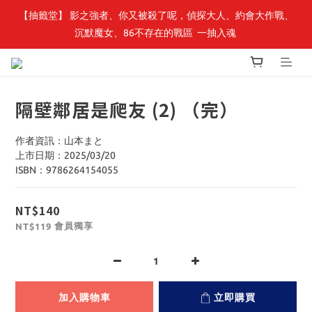
【抽籤堂】 影之強者、你又被殺了呢，偵探大人、約會大作戰、
最新開賣🔥「全知讀者視角」 周邊商品
沉默魔女、86不存在的戰區  一抽入魂 
最新開賣🔥「全知讀者視角」 周邊商品
隔壁鄰居是爬友 (2) （完）
作者資訊：山本まと
上市日期：2025/03/20
ISBN：9786264154055
NT$140
會員獨享
NT$119
加入購物車
立即購買