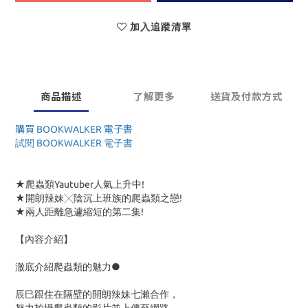
加入追蹤清單
商品描述
了解更多
送貨及付款方式
購買 BOOKWALKER 電子書
試閱 BOOKWALKER 電子書
★爬蟲類Yautuber人氣上升中!
★開朗辣妹╳陰沉上班族的爬蟲類之戀!
★兩人距離急遽縮短的第二集!
【內容介紹】
澈底介紹爬蟲類的魅力●
辰巳跟住在隔壁的開朗辣妹七瀨合作，