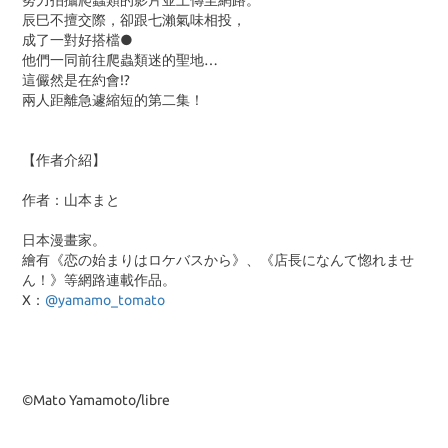
努力拍攝爬蟲類的影片並上傳至網路。
辰巳不擅交際，卻跟七瀨氣味相投，
成了一對好搭檔●
他們一同前往爬蟲類迷的聖地…
這儼然是在約會!?
兩人距離急遽縮短的第二集！
【作者介紹】
作者：山本まと
日本漫畫家。
繪有《恋の始まりはロケバスから》、《店長になんて惚れませ
ん！》等網路連載作品。
X：
@yamamo_tomato
©Mato Yamamoto/libre