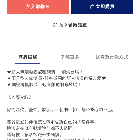
加入購物車
立即購買
加入追蹤清單
商品描述
了解更多
送貨及付款方式
★超人氣演藝圈祕密戀情──續集登場！
★王子型人氣演員×眼神凶惡的新人演員的反差愛♥
★圍繞著慎和茂，心癢難耐的修羅場！
【內容介紹】
你的溫柔、堅強、軟弱，一切的一切，都令我心動不已。
關於最愛的伴侶茂唯獨不告訴自己的「某件事」，
慎決定在茂主動訴說前都不去過問。
這時候，福居卻跑來接觸慎。