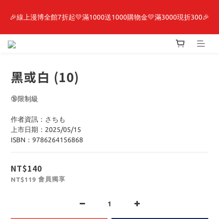
🎉線上漫博全館7折起💛滿1000送1000購物金💛滿3000現折300🎉
最新開賣🔥「全知讀者視角」 周邊商品
【抽籤堂】 影之強者、你又被殺了呢，偵探大人、約會大作戰、
沉默魔女、86不存在的戰區  一抽入魂 
黑或白 (10)
最新開賣🔥「全知讀者視角」 周邊商品
🔞限制級
作者資訊：さちも
上市日期：2025/05/15
ISBN：9786264156868
NT$140
會員獨享
NT$119