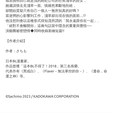
福居挑明自己就是茂的經紀公司的社長淺草的姪女，
她邀請慎去見淺草一面。慎雖然果斷地拒絕，
卻開始質疑只有自己一個人一無所知真的好嗎？
當迷惘的心影響到工作，淺草卻出現在慎的面前…!?
他沒想到會以這種形式得知茂所謂的「我永遠跟你在一起」、
「絕對不會離開你」這兩句話當中隱含的重量與覺悟──
演藝圈祕密戀情◆同時收錄新繪短篇!!
【作者介紹】
作者：さちも
日本BL漫畫家。
作品曾獲「這本BL不得了！2018」第三名殊榮。
代表作有《黑或白》、《Flaver－無法掌控的你－》、《遵命，命
運之神》等。
©Sachimo 2023 / KADOKAWA CORPORATION