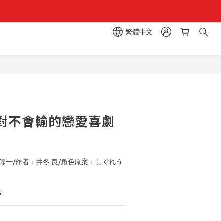
繁體中文
區  一抽入魂 
立即購買
對不會輸的戀愛喜劇
修一/作者：井冬 良/角色原案：しぐれう
6