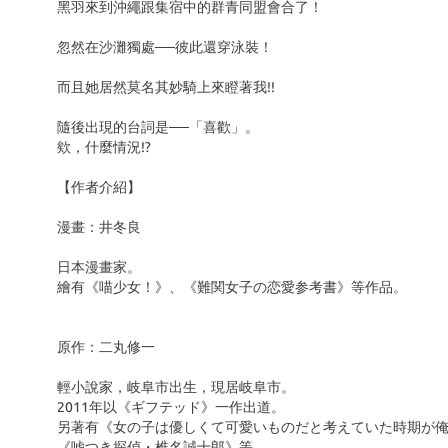
黑羽來到沖繩跟集宿中的群青同盟會合了！
忽然在沙灘獨處──彼此還穿泳裝！
而且她居然莫名其妙騎上來瞪著我!!
隨後出現的台詞是──「喜歡」。
欸，什麼情況!?
【作者介紹】
漫畫：井冬良
日本漫畫家。
繪有《喵少女！》、《難関女子の恋愛参考書》等作品。
原作：二丸修一
輕小說家，岐阜市出生，現居岐阜市。
2011年以《ギフテッド》一作出道。
另著有《女の子は優しくて可愛いものだと考えていた時期が
《嘘つき探偵・椎名誠十郎》等。