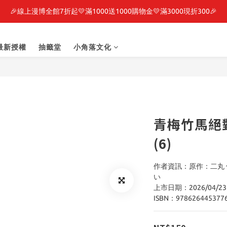
🎉線上漫博全館7折起💛滿1000送1000購物金💛滿3000現折300🎉
最新開賣🔥「全知讀者視角」 周邊商品
之強者、你又被殺了呢，偵探大人、約會大作戰、沉默魔女、86不存在的戰
最新授權
抽籤堂
小角落文化
最新開賣🔥「全知讀者視角」 周邊商品
青梅竹馬絕
(6)
作者資訊：原作：二丸 
い
上市日期：2026/04/23
ISBN：978626445377