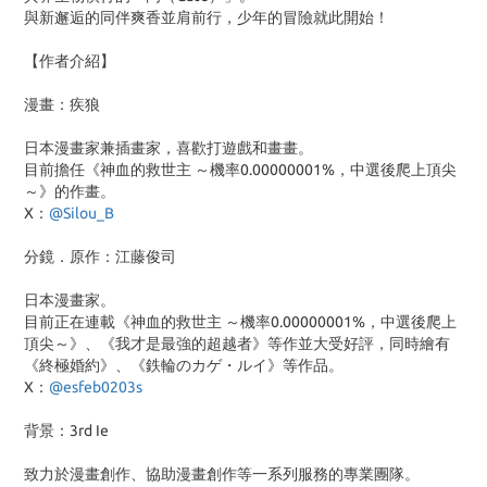
與新邂逅的同伴爽香並肩前行，少年的冒險就此開始！
【作者介紹】
漫畫：疾狼
日本漫畫家兼插畫家，喜歡打遊戲和畫畫。
目前擔任《神血的救世主 ～機率0.00000001%，中選後爬上頂尖
～》的作畫。
X：
@Silou_B
分鏡．原作：江藤俊司
日本漫畫家。
目前正在連載《神血的救世主 ～機率0.00000001%，中選後爬上
頂尖～》、《我才是最強的超越者》等作並大受好評，同時繪有
《終極婚約》、《鉄輪のカゲ・ルイ》等作品。
X：
@esfeb0203s
背景：3rd Ie
致力於漫畫創作、協助漫畫創作等一系列服務的專業團隊。