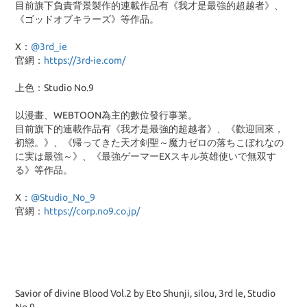
目前旗下負責背景製作的連載作品有《我才是最強的超越者》、
《ゴッドオブキラーズ》等作品。
X：
@3rd_ie
官網：
https://3rd-ie.com/
上色：Studio No.9
以漫畫、WEBTOON為主的數位發行事業。
目前旗下的連載作品有《我才是最強的超越者》、《歡迎回來，
初戀。》、《帰ってきた天才剣聖～魔力ゼロの落ちこぼれなの
に実は最強～》、《最強ゲーマーEXスキル英雄使いで無双す
る》等作品。
X：
@Studio_No_9
官網：
https://corp.no9.co.jp/
Savior of divine Blood Vol.2 by Eto Shunji, silou, 3rd le, Studio