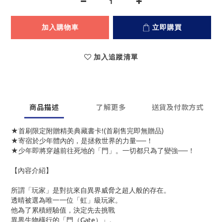
加入購物車
立即購買
加入追蹤清單
商品描述
了解更多
送貨及付款方式
★首刷限定附贈精美典藏書卡!(首刷售完即無贈品)
★寄宿於少年體內的，是拯救世界的力量──！
★少年即將穿越前往死地的「門」。一切都只為了變強──！
【內容介紹】
所謂「玩家」是對抗來自異界威脅之超人般的存在。
透晴被選為唯一一位「虹」級玩家。
他為了累積經驗值，決定先去挑戰
異界生物橫行的「門（Gate）」。