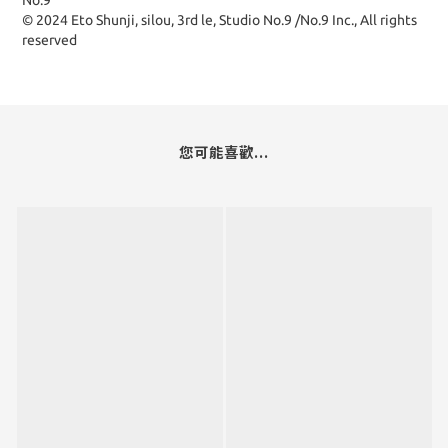
No.9
© 2024 Eto Shunji, silou, 3rd le, Studio No.9 /No.9 Inc., All rights
reserved
您可能喜歡...