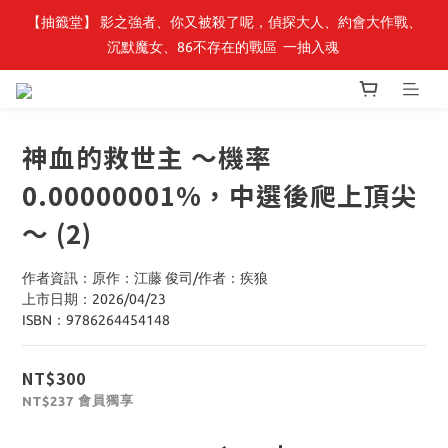
【轉生史萊姆】系列書展🌟系列小說 79 折，滿$389送「完節紀念
【抽籤堂】 影之強者、你又被殺了呢，偵探大人、約會大作戰、
沉默魔女、86不存在的戰區  一抽入魂 
明信片組」
【轉生史萊姆】系列書展🌟系列小說 79 折，滿$389送「完節紀念
明信片組」
神血的救世主 ～機率
0.00000001%，中選後爬上頂尖
～ (2)
作者資訊：原作：江藤 俊司/作者：疾狼
上市日期：2026/04/23
ISBN：9786264454148
NT$300
會員獨享
NT$237