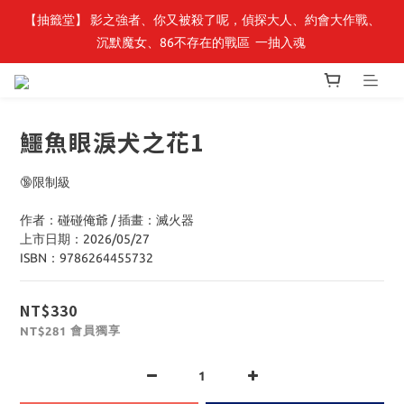
【抽籤堂】 影之強者、你又被殺了呢，偵探大人、約會大作戰、
最新開賣🔥「全知讀者視角」 周邊商品
沉默魔女、86不存在的戰區  一抽入魂 
最新開賣🔥「全知讀者視角」 周邊商品
鱷魚眼淚犬之花1
🔞限制級
作者：碰碰俺爺 / 插畫：滅火器
上市日期：2026/05/27
ISBN：9786264455732
NT$330
會員獨享
NT$281