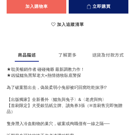
加入購物車
立即購買
加入追蹤清單
商品描述
了解更多
送貨及付款方式
★耽美暢銷作者 碰碰俺爺 最新調教力作！
★凶猛鱷魚黑幫老大×熱情德牧臥底警探
為了破案豁出去，偽裝柔弱小兔卻被叼回窩吃乾抹淨!?
【出版獨家】全新番外〈鱷魚與兔子〉&〈老虎與狗〉
【首刷限定】犬受銀箔紙立牌、讀角券3張（※首刷售完即無贈
品）
隻身潛入冷血動物的巢穴，破案或殉職僅有一線之隔──