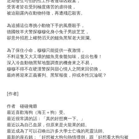
近期發生可怕的性工作者連環凶殺案，
受害者皆在受到極度痛苦的虐待後，
被迫顯露內在動物特徵，再遭殘忍殺害。
為追捕這位專挑小動物下手的風塵殺手，
德國牧羊犬警探穆穆化身小兔子男妓芝芝，
卻意外招惹上權勢滔天的鱷魚黑幫老大斑瀾。
為了保住小命，穆穆只能提供一夜激情，
不料這隻又大又壞的鱷魚竟食髓知味，提出包養！
深入冷血動物黑幫地盤調查的機會來之不易，
穆穆不得不在硬漢警探與甜心情人之間來回切換，
最終將迎來正義審判、黑幫報復，抑或本性沉淪呢？
[作者]
作者 碰碰俺爺
最近喜歡海狗（海王＋狗）受。
最近很常講的話：「真的好想爽一下。」
最近以為自己血尿，但原來是火龍果的錯。
最近成為了可以召喚出許多大學士亡魂的死靈法師。
最新的座右銘：「好想被大狗勾熱情撲倒」跟「好想看大狗勾被