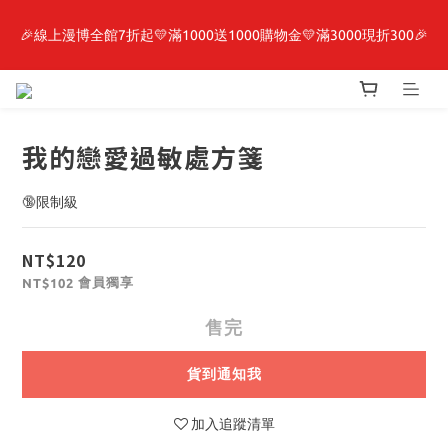
🎉線上漫博全館7折起💛滿1000送1000購物金💛滿3000現折300🎉
最新開賣🔥「全知讀者視角」 周邊商品
【抽籤堂】 影之強者、你又被殺了呢，偵探大人、約會大作戰、
沉默魔女、86不存在的戰區  一抽入魂 
我的戀愛過敏處方箋
最新開賣🔥「全知讀者視角」 周邊商品
🔞限制級
NT$120
會員獨享
NT$102
售完
貨到通知我
加入追蹤清單