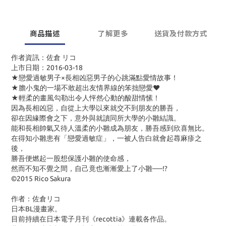
商品描述
了解更多
送貨及付款方式
作者資訊：佐倉 リコ
上市日期：2016-03-18
★戀愛過敏男子×長相凶惡男子的心跳滿點愛情故事！
★膽小鬼的一場不敢超出友情界線的笨拙戀愛♥
★輕柔的畫風勾勒出令人怦然心動的酸甜情愫！
因為長相凶惡，自從上大學以來就交不到朋友的勝吾，
卻在因緣際會之下，意外與就讀同所大學的小雛結識。
能和長相帥氣又待人溫柔的小雛成為朋友，勝吾感到欣喜無比。
在得知小雛患有「戀愛過敏症」，一被人告白就會起蕁麻疹之
後，
勝吾便燃起一股想保護小雛的使命感，
然而不知不覺之間，自己竟也漸漸愛上了小雛──!?
©2015 Rico Sakura
作者：佐倉リコ
日本BL漫畫家。
目前持續在日本電子月刊《recottia》連載各作品。