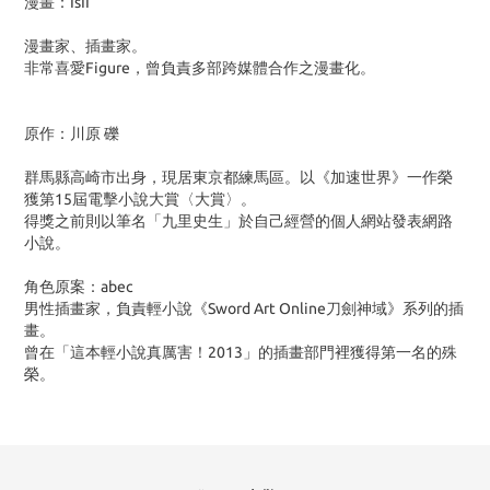
漫畫：IsII
漫畫家、插畫家。
非常喜愛Figure，曾負責多部跨媒體合作之漫畫化。
原作：川原 礫
群馬縣高崎市出身，現居東京都練馬區。以《加速世界》一作榮
獲第15屆電擊小說大賞〈大賞〉。
得獎之前則以筆名「九里史生」於自己經營的個人網站發表網路
小說。
角色原案：abec
男性插畫家，負責輕小說《Sword Art Online刀劍神域》系列的插
畫。
曾在「這本輕小說真厲害！2013」的插畫部門裡獲得第一名的殊
榮。