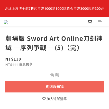
🎉線上漫博全館7折起💛滿1000送1000購物金💛滿3000現折300🎉
最新開賣🔥「全知讀者視角」 周邊商品
【抽籤堂】 影之強者、你又被殺了呢，偵探大人、約會大作戰、
沉默魔女、86不存在的戰區  一抽入魂 
劇場版 Sword Art Online刀劍神
最新開賣🔥「全知讀者視角」 周邊商品
域 ─序列爭戰─ (5)（完）
NT$130
會員獨享
NT$111
售完
貨到通知我
加入追蹤清單