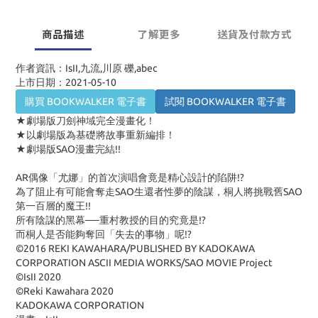
商品描述
了解更多
送貨及付款方式
作者資訊：IsII,九流,川原 礫,abec
上市日期：2021-05-10
購買 BOOKWALKER 電子書
試閱 BOOKWALKER 電子書
★劇場版刀劍神域完全漫畫化！
★以劇場版為基礎將故事重新編排！
★劇場版SAO漫畫完結!!
AR偶像「尤娜」的首次演唱會竟是精心設計的陷阱!?
為了阻止有可能會奪走SAO生還者性夢的陰謀，桐人將挑戰舊SAO
第一百層的魔王!!
所有陰謀的黑幕──重村教授的目的究竟是!?
而桐人是否能夠奪回「失去的事物」呢!?
©2016 REKI KAWAHARA/PUBLISHED BY KADOKAWA
CORPORATION ASCII MEDIA WORKS/SAO MOVIE Project
©IsII 2020
©Reki Kawahara 2020
KADOKAWA CORPORATION