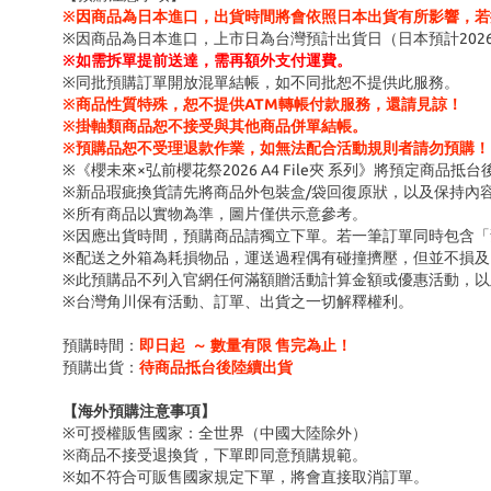
※因商品為日本進口，出貨時間將會依照日本出貨有所影響，若
※因商品為日本進口，上市日為台灣預計出貨日（日本預計202
※
如需拆單提前送達，需再額外支付運費。
※同批預購訂單開放混單結帳，如不同批恕不提供此服務。
※商品性質特殊，恕不提供ATM轉帳付款服務，還請見諒！
※掛軸類商品恕不接受與其他商品併單結帳。
※預購品恕不受理退款作業，如無法配合活動規則者請勿預購！
※《櫻未來×弘前櫻花祭2026 A4 File夾 系列》將預定商品抵
※新品瑕疵換貨請先將商品外包裝盒/袋回復原狀，以及保持內
※所有商品以實物為準，圖片僅供示意參考。
※因應出貨時間，預購商品請獨立下單。若一筆訂單同時包含
※配送之外箱為耗損物品，運送過程偶有碰撞擠壓，但並不損及
※此預購品不列入官網任何滿額贈活動計算金額或優惠活動，以
※台灣角川保有活動、訂單、出貨之一切解釋權利。
預購時間：
即日起 ～ 數量有限 售完為止！
預購出貨：
待商品抵台後陸續出貨
【海外預購注意事項】
※可授權販售國家：全世界（中國大陸除外）
※商品不接受退換貨，下單即同意預購規範。
※如不符合可販售國家規定下單，將會直接取消訂單。