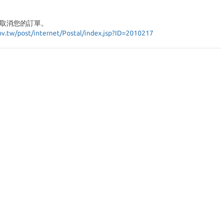
取消您的訂單。
ov.tw/post/internet/Postal/index.jsp?ID=2010217