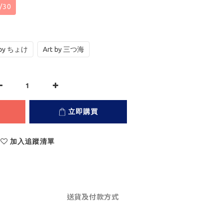
/30
 by ちょけ
Art by 三つ海
立即購買
加入追蹤清單
送貨及付款方式