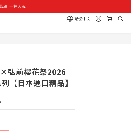
區  一抽入魂 
組」
繁體中文
組」
立即購買
×弘前櫻花祭2026
e夾 系列【日本進口精品】
A