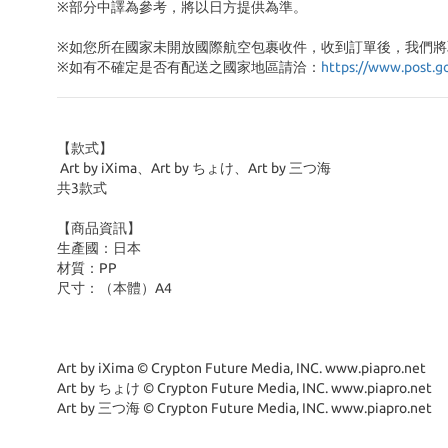
※部分中譯為參考，將以日方提供為準。
※如您所在國家未開放國際航空包裹收件，收到訂單後，我們將
※
如有不確定是否有配送之國家地區請洽：
https://www.post.g
【款式】
Art by iXima、Art by ちょけ、Art by 三つ海
共3款式
【商品資訊】
生產國：日本
材質：PP
尺寸：（本體）A4
Art by iXima © Crypton Future Media, INC. www.piapro.net
Art by ちょけ © Crypton Future Media, INC. www.piapro.net
Art by 三つ海 © Crypton Future Media, INC. www.piapro.net