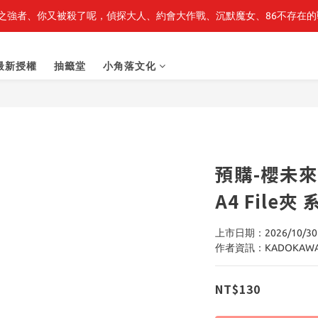
之強者、你又被殺了呢，偵探大人、約會大作戰、沉默魔女、86不存在的戰
轉生史萊姆】系列書展🌟系列小說 79 折，滿$389送「完節紀念明信片
轉生史萊姆】系列書展🌟系列小說 79 折，滿$389送「完節紀念明信片
最新授權
抽籤堂
小角落文化
預購-櫻未來
A4 Fil
上市日期：2026/10/30
作者資訊：KADOKAW
NT$130