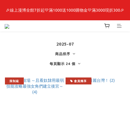
🎉線上漫博全館7折起💛滿1000送1000購物金💛滿3000現折300🎉
最新開賣🔥「全知讀者視角」 周邊商品
【抽籤堂】 影之強者、你又被殺了呢，偵探大人、約會大作戰、
沉默魔女、86不存在的戰區  一抽入魂 
2025-07
最新開賣🔥「全知讀者視角」 周邊商品
商品排序
每頁顯示 24 個
限制級
會員獨享