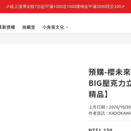
🎉線上漫博全館7折起💛滿1000送1000購物金💛滿3000現折300🎉
最新開賣🔥「全知讀者視角」 周邊商品
之強者、你又被殺了呢，偵探大人、約會大作戰、沉默魔女、86不存在的戰
最新授權
抽籤堂
小角落文化
最新開賣🔥「全知讀者視角」 周邊商品
預購-櫻未來
BIG壓克力
精品】
上市日期：2026/10/30
作者資訊：KADOKAW
NT$1,150