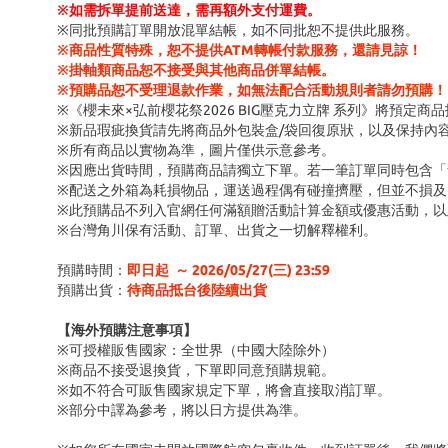
※
如需拆單提前送達，需再額外支付運費。
※同批預購訂單開放混單結帳，如不同批恕不提供此服務。
※商品性質特殊，恕不提供ATM轉帳付款服務，還請見諒！
※掛軸類商品恕不接受與其他商品併單結帳。
※預購品恕不受理退款作業，如無法配合活動規則者請勿預購！
※《櫻未來×弘前櫻花祭2026 BIG壓克力立牌 系列》將預定商
※新品瑕疵換貨請先將商品外包裝盒/袋回復原狀，以及保持內
※所有商品以實物為準，圖片僅供示意參考。
※因應出貨時間，預購商品請獨立下單。若一筆訂單同時包含
※配送之外箱為耗損物品，運送過程偶有碰撞擠壓，但並不損及
※此預購品不列入官網任何滿額贈活動計算金額或優惠活動，以
※台灣角川保有活動、訂單、出貨之一切解釋權利。
預購時間：
即日起 ～ 2026/05/27(三) 23:59
預購出貨：
待商品抵台後陸續出貨
【海外預購注意事項】
※可授權販售國家：全世界（中國大陸除外）
※商品不接受退換貨，下單即同意預購規範。
※如不符合可販售國家規定下單，將會直接取消訂單。
※部分中譯為參考，將以日方提供為準。