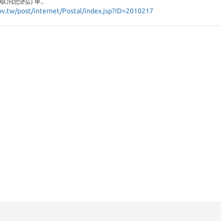
取消您的訂單。
ov.tw/post/internet/Postal/index.jsp?ID=2010217