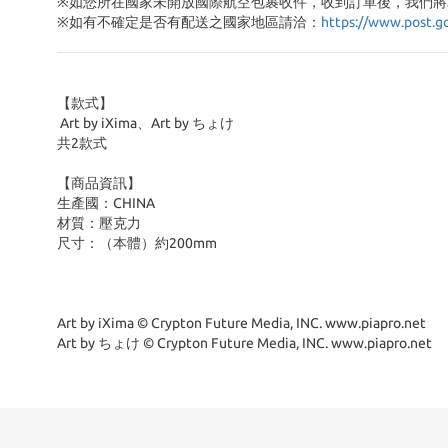
※如您所在國家未開放國際航空包裹收件，收到訂單後，我們將
※
如有不確定是否有配送之國家地區請洽：
https://www.post.g
【款式】
Art by iXima、Art by ちょけ
共2款式
【商品資訊】
生產國：CHINA
材質：壓克力
尺寸：（本體）約200mm
Art by iXima © Crypton Future Media, INC. www.piapro.net
Art by ちょけ © Crypton Future Media, INC. www.piapro.net