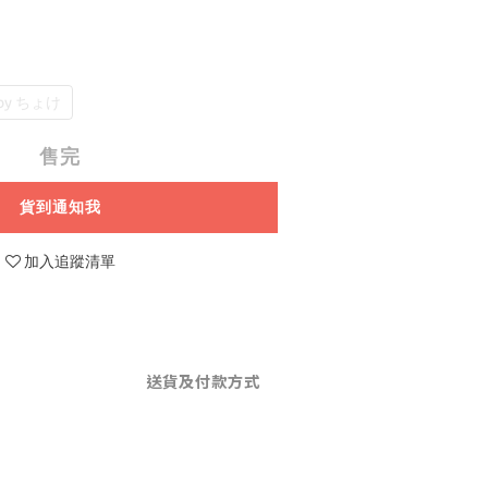
 by ちょけ
售完
貨到通知我
加入追蹤清單
送貨及付款方式