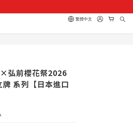
繁體中文
區  一抽入魂 
×弘前櫻花祭2026
立牌 系列【日本進口
A