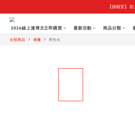
【抽籤堂】 影
【
【
2026線上漫博⛱️立即購買
最新活動
商品分類
全部商品
漫畫
男性向