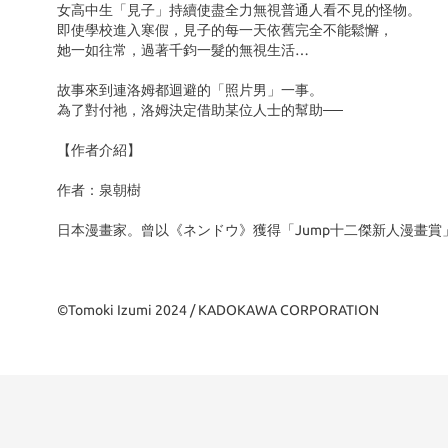
女高中生「見子」持續使盡全力無視普通人看不見的怪物。
即使學校進入寒假，見子的每一天依舊完全不能鬆懈，
她一如往常，過著千鈞一髮的無視生活…
故事來到連洛姆都迴避的「照片男」一事。
為了對付祂，洛姆決定借助某位人士的幫助──
【作者介紹】
作者：泉朝樹
日本漫畫家。曾以《ネンドウ》獲得「Jump十二傑新人漫畫賞
©Tomoki Izumi 2024 / KADOKAWA CORPORATION