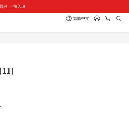
區  一抽入魂 
組」
繁體中文
組」
立即購買
11)
7