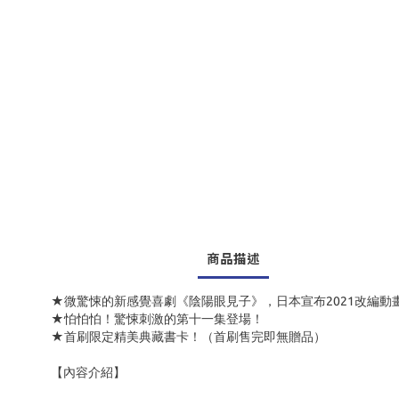
商品描述
★微驚悚的新感覺喜劇《陰陽眼見子》，日本宣布2021改編動
★怕怕怕！驚悚刺激的第十一集登場！
★首刷限定精美典藏書卡！（首刷售完即無贈品）
【內容介紹】