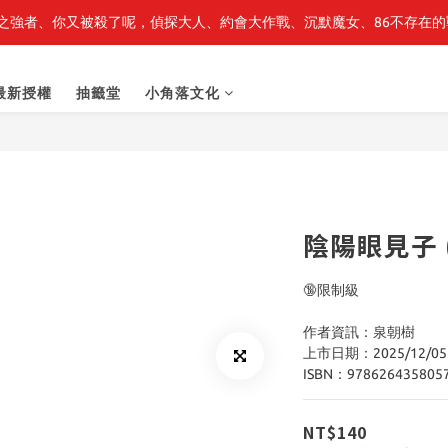
之強者、你又被殺了呢，偵探大人、約會大作戰、沉默魔女、86不存在的戰
轉生史萊姆】系列書展🌟系列小說 79 折，滿$389送「完節紀念明信片
轉生史萊姆】系列書展🌟系列小說 79 折，滿$389送「完節紀念明信片
最新授權
抽籤堂
小角落文化
陰陽眼見子 (
🔞限制級
作者資訊：泉朝樹
上市日期：2025/12/05
ISBN：978626435805
NT$140