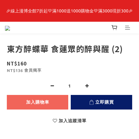
🎉線上漫博全館7折起💛滿1000送1000購物金💛滿3000現折300🎉
最新開賣🔥「全知讀者視角」 周邊商品
【抽籤堂】 影之強者、你又被殺了呢，偵探大人、約會大作戰、
沉默魔女、86不存在的戰區  一抽入魂 
東方醉蝶華 食蓮眾的醉與醒 (2)
最新開賣🔥「全知讀者視角」 周邊商品
NT$160
會員獨享
NT$136
加入購物車
立即購買
加入追蹤清單