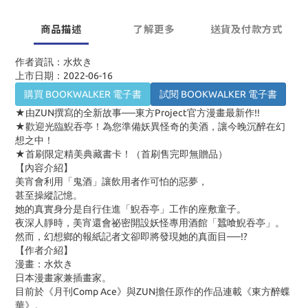
商品描述
了解更多
送貨及付款方式
作者資訊：水炊き
上市日期：2022-06-16
購買 BOOKWALKER 電子書
試閱 BOOKWALKER 電子書
★由
ZUN
撰寫的全新故事──東方
Project
官方漫畫最新作
!!
★歡迎光臨鯢吞亭！為您準備妖異怪奇的美酒，讓今晚沉醉在幻
想之中！
★首刷限定精美典藏書卡！（首刷售完即無贈品）
【內容介紹】
美宵會利用「鬼酒」讓飲用者作可怕的惡夢，
甚至操縱記憶。
她的真實身分是自行住進「鯢吞亭」工作的座敷童子。
夜深人靜時，美宵還會祕密開設妖怪專用酒館「蠶喰鯢吞亭」。
然而，幻想鄉的報紙記者文卻即將發現她的真面目──
!?
【作者介紹】
漫畫：水炊き
日本漫畫家兼插畫家。
目前於《月刊Comp Ace》與ZUN擔任原作的作品連載《東方醉蝶
華》。