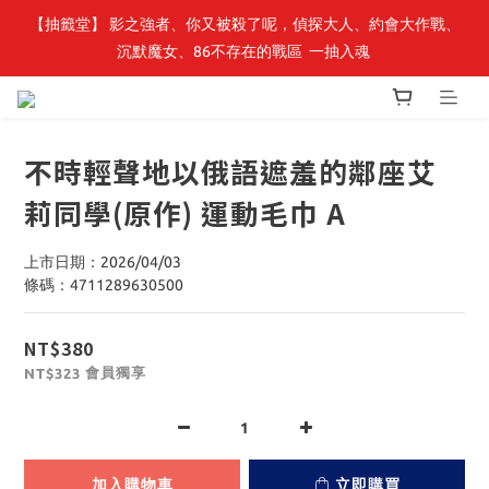
【抽籤堂】 影之強者、你又被殺了呢，偵探大人、約會大作戰、
最新開賣🔥「全知讀者視角」 周邊商品
沉默魔女、86不存在的戰區  一抽入魂 
最新開賣🔥「全知讀者視角」 周邊商品
不時輕聲地以俄語遮羞的鄰座艾
莉同學(原作) 運動毛巾 A
上市日期：2026/04/03
條碼：4711289630500
NT$380
會員獨享
NT$323
加入購物車
立即購買