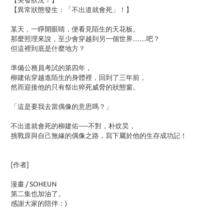
【突發狀況！】
【異常狀態發生：「不出道就會死」！】
某天，一睜開眼睛，便看見陌生的天花板。
那麼照理來說，至少會穿越到另一個世界……吧？
但這裡到底是什麼地方？
準備公務員考試的第四年，
柳建佑穿越進陌生的身體裡，回到了三年前，
然而迎接他的只有祭出猝死威脅的狀態窗。
「這是要我去當偶像的意思嗎？」
不出道就會死的柳建佑──不對，朴炆旲，
挑戰原與自己無緣的偶像之路，寫下屬於他的生存成功記！
[作者]
漫畫 / SOHEUN
第二集也加油了。
感謝大家的陪伴：)