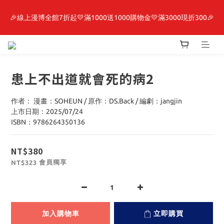
🎉線上漫博全館7折起💛滿1000送1000購物金💛滿3000現折300🎉
最新開賣🔥「全知讀者視角」 周邊商品
【抽籤堂】 影之強者、你又被殺了呢，偵探大人、約會大作戰、
沉默魔女、86不存在的戰區  一抽入魂 
患上不出道就會死的病2
最新開賣🔥「全知讀者視角」 周邊商品
作者： 漫畫：SOHEUN / 原作：DS.Back / 編劇：jangjin
上市日期：2025/07/24
ISBN：9786264350136
NT$380
會員獨享
NT$323
加入購物車
立即購買