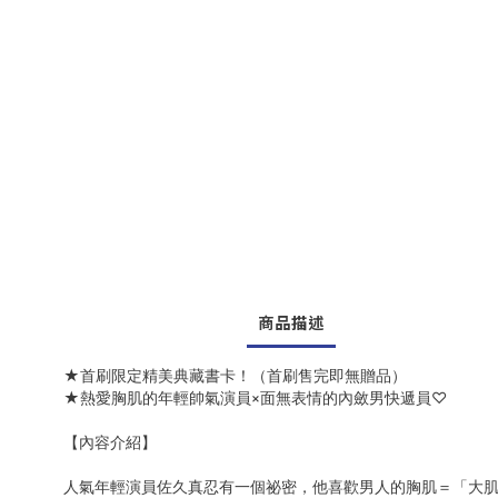
商品描述
★首刷限定精美典藏書卡！（首刷售完即無贈品）
★熱愛胸肌的年輕帥氣演員×面無表情的內斂男快遞員♡
【內容介紹】
人氣年輕演員佐久真忍有一個祕密，他喜歡男人的胸肌＝「大