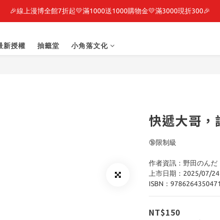
🎉線上漫博全館7折起💛滿1000送1000購物金💛滿3000現折300🎉
最新開賣🔥「全知讀者視角」 周邊商品
之強者、你又被殺了呢，偵探大人、約會大作戰、沉默魔女、86不存在的戰
最新授權
抽籤堂
小角落文化
最新開賣🔥「全知讀者視角」 周邊商品
快遞大哥，
🔞限制級
作者資訊：野田のんだ
上市日期：2025/07/24
ISBN：978626435047
NT$150