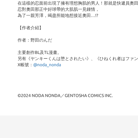
在這樣的忍面前出現了擁有理想胸肌的男人！那就是快遞員奧
忍對奧田那正中好球帶的大肌肌一見鍾情，
為了一親芳澤，竭盡所能地想接近奧田…!?
【作者介紹】
作者：野田のんだ
主要創作BL及TL漫畫。
另有《ヤンキーくんは堕とされたい》、《ひねくれ者はファ
X帳號：
@noda_nonda
©2024 NODA NONDA／GENTOSHA COMICS INC.