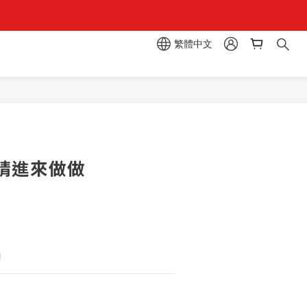
繁體中文
區  一抽入魂 
立即購買
請進來做做
1