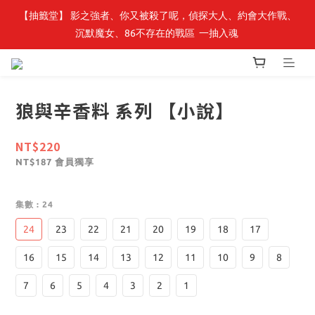
【轉生史萊姆】系列書展🌟系列小說 79 折，滿$389送「完節紀念
【抽籤堂】 影之強者、你又被殺了呢，偵探大人、約會大作戰、
沉默魔女、86不存在的戰區  一抽入魂 
明信片組」
【轉生史萊姆】系列書展🌟系列小說 79 折，滿$389送「完節紀念
明信片組」
狼與辛香料 系列 【小說】
NT$220
會員獨享
NT$187
集數
: 24
24
23
22
21
20
19
18
17
16
15
14
13
12
11
10
9
8
7
6
5
4
3
2
1