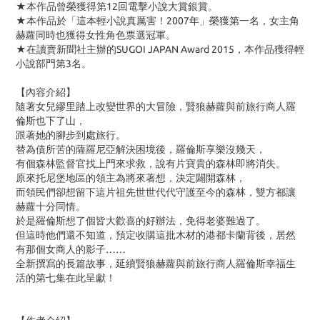
★本作品曾榮獲得第
12
回電擊小說大賞銀賞。
★本作品於「這本輕小說真厲害！
2007
年」榮獲第一名，女主角
赫蘿同時也獲得女性角色票選冠軍。
★在讀賣新聞社主辦的
SUGOI JAPAN Award 2015
，本作品獲得輕
小說部門第
3
名。
【內容介紹】
隨著女兒繆里踏上改變世界的大冒險，賢狼赫蘿與前旅行商人羅
倫斯也下了山，
跟著她的腳步到處旅行。
替為債所苦的薩羅尼亞解決困境後，羅倫斯享樂沒幾天，
有個森林監督官找上門來求救，說有片寶貴的森林即將消失。
原來托尼堡地區的領主為將來著想，決定闢開森林，
而領民們卻想留下這片祖先世世代代守護至今的森林，雙方都讓
赫蘿十分同情。
於是羅倫斯想了個皆大歡喜的好辦法，免得老婆難過了。
但這時他們還不知道，預定收購這批木材的港都卡蘭背後，居然
有那個女商人的影子……
全新撰寫的長篇故事，延續賢狼赫蘿與前旅行商人羅倫斯幸福生
活的第七集在此呈獻！