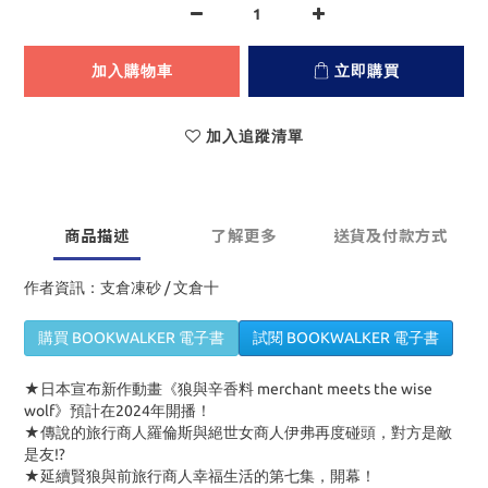
加入購物車
立即購買
加入追蹤清單
商品描述
了解更多
送貨及付款方式
作者資訊：支倉凍砂 / 文倉十
購買 BOOKWALKER 電子書
試閱 BOOKWALKER 電子書
★日本宣布新作動畫《狼與辛香料
merchant meets the wise
wolf
》預計在
2024
年開播！
★傳說的旅行商人羅倫斯與絕世女商人伊弗再度碰頭，對方是敵
是友
!?
★延續賢狼與前旅行商人幸福生活的第七集，開幕！