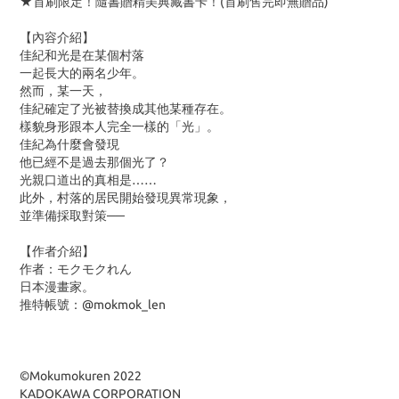
★首刷限定！隨書贈精美典藏書卡！(首刷售完即無贈品)
【內容介紹】
佳紀和光是在某個村落
一起長大的兩名少年。
然而，某一天，
佳紀確定了光被替換成其他某種存在。
樣貌身形跟本人完全一樣的「光」。
佳紀為什麼會發現
他已經不是過去那個光了？
光親口道出的真相是……
此外，村落的居民開始發現異常現象，
並準備採取對策──
【作者介紹】
作者：モクモクれん
日本漫畫家。
推特帳號：@mokmok_len
©Mokumokuren 2022
KADOKAWA CORPORATION