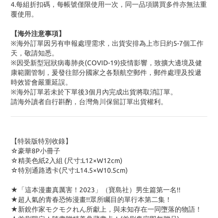
4.每組折扣碼，每帳號僅限使用一次，同一品項購買多件亦無法重
覆使用。
【海外注意事項】
※海外訂單因另有申報處理需求，出貨安排為上市日約5-7個工作
天，敬請知悉。
※因受新型冠狀病毒肺炎(COVID-19)疫情影響，致擴大邊境及健
康範圍管制，爰發往部分國家之各類航空郵件，郵件處理及投遞
時效皆會嚴重延誤。
※海外訂單若未於下單後3個月內完成出貨將取消訂單。
請海外讀者自行斟酌，台灣角川保留訂單出貨權利。
【特裝版特別收錄】
☆豪華8P小冊子
☆精美色紙2入組
(
尺寸:L12×W12cm)
☆特別通路透卡(尺寸:L14.5×W10.5cm)
★「這本漫畫真厲害！2023」（寶島社）男生篇第一名!!
★超人氣的青春恐怖漫畫!!眾所矚目的單行本第二集！
★新銳作家モクモクれん所獻上，與未知存在一同墮落的物語！