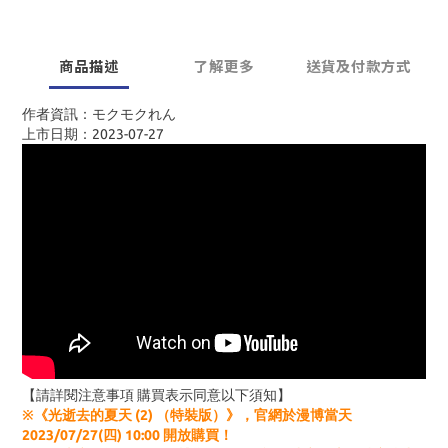
商品描述
了解更多
送貨及付款方式
作者資訊：モクモクれん
上市日期：2023-07-27
【請詳閱注意事項 購買表示同意以下須知】
※《光逝去的夏天 (2) （特裝版）》，官網於漫博當天
2023/07/27(四) 10:00 開放購買！