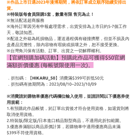
※作品上市日遇2023年漫博期間，將依訂單成立順序陸續安排出
貨。
※特裝版每會員限購5套，數量有限 售完為止！
※無法配送超商服務
※海外訂單因另有申報處理需求，出貨安排為上市日約5-7個工作
天，敬請知悉。
※配送之外箱為耗損物品，運送過程偶有碰撞擠壓，但並不損及內
盒產品完整性，除內容物有瑕疵或損壞之外，恕不接受更換。
※台灣角川保有活動、訂單、出貨之一切解釋權利。
【官網預購加碼活動】預購此作品可獲得$50官網
滿額折價優惠 (每帳號限使用一次)。
．折扣碼：【
HIKARU_50
】消費滿$399可折抵50元
．折扣碼有效期間為：2023/08/10~2023/10/09
※消費請於購物車優惠代碼欄位輸入使用，並請詳閱以下優惠券使
用規範：
1.有預購此作品帳號，於訂單出貨後才符合使用資格，如退貨則將
取消使用資格。
2.特裝版/限定版/日本進口精品類型商品，不適用此折扣範圍。
3.優惠券滿額以商品原價計算，若購物車中適用優惠商品未滿
$399不符使用資格。