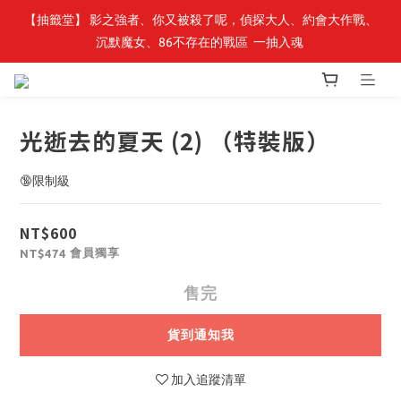
【抽籤堂】 影之強者、你又被殺了呢，偵探大人、約會大作戰、
最新開賣🔥「全知讀者視角」 周邊商品
沉默魔女、86不存在的戰區  一抽入魂 
最新開賣🔥「全知讀者視角」 周邊商品
光逝去的夏天 (2) （特裝版）
🔞限制級
NT$600
會員獨享
NT$474
售完
貨到通知我
加入追蹤清單