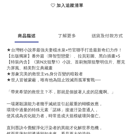
加入追蹤清單
商品描述
了解更多
送貨及付款方式
★台灣輕小說界最強夫妻檔水泉×竹官聯手打造最新奇幻力作！
【出版獨家】番外篇〈降智型戀愛〉、拉頁彩圖、黑白插畫×5
【特裝內含】《第N次狙擊1》小說、首刷無限狙擊明信片、壓克
力屏風、精美對立典藏畫
★形象完美的救世主vs.身分百變的暗殺者
★世人皆被蒙蔽，唯有他為阻止毀滅而孤軍奮戰──
「帶來希望的救世主？不，那就是個披著人皮的惡魔啊。」
一場屠殺讓能力者幾乎滅絕並引起嚴重的蝴蝶效應，
環境中過量的特殊元素「諾林」接連汙染普通人，
使其成為劣化能力者，時常造成大規模破壞與傷亡。
直到墨訣今覺醒淨化汙染者的異能才化解世界危機，
然而葉蓮知卻透過預知未來，看見更大的浩劫，