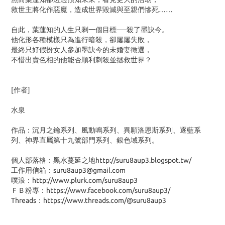
救世主將化作惡魔，造成世界毀滅與至親們慘死……
自此，葉蓮知的人生只剩一個目標──殺了墨訣今。
他化形各種模樣只為進行暗殺，卻屢屢失敗，
最終只好假扮女人參加墨訣今的未婚妻徵選，
不惜出賣色相的他能否順利刺殺並拯救世界？
[作者]
水泉
作品：沉月之鑰系列、風動鳴系列、異願洛恩斯系列、逐藍系
列、神界直屬第十九號部門系列、銀色域系列。
個人部落格：黑水蔓延之地http://suru8aup3.blogspot.tw/
工作用信箱：suru8aup3@gmail.com
噗浪：http://www.plurk.com/suru8aup3
ＦＢ粉專：https://www.facebook.com/suru8aup3/
Threads：https://www.threads.com/@suru8aup3