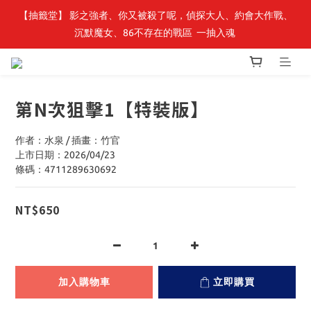
【抽籤堂】 影之強者、你又被殺了呢，偵探大人、約會大作戰、
最新開賣🔥「全知讀者視角」 周邊商品
沉默魔女、86不存在的戰區  一抽入魂 
最新開賣🔥「全知讀者視角」 周邊商品
第N次狙擊1【特裝版】
作者：水泉 / 插畫：竹官
上市日期：2026/04/23
條碼：4711289630692
NT$650
加入購物車
立即購買