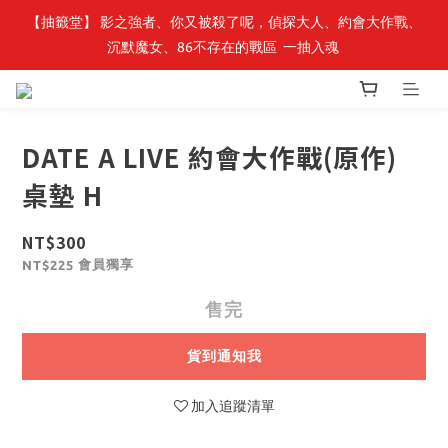
【抽籤堂】 影之強者、你又被殺了呢，偵探大人、約會大作戰、
最新開賣🔥「全知讀者視角」 周邊商品
沉默魔女、86不存在的戰區  一抽入魂 
最新開賣🔥「全知讀者視角」 周邊商品
DATE A LIVE 約會大作戰(原作)
桌墊 H
NT$300
會員獨享
NT$225
售完
貨到通知我
加入追蹤清單