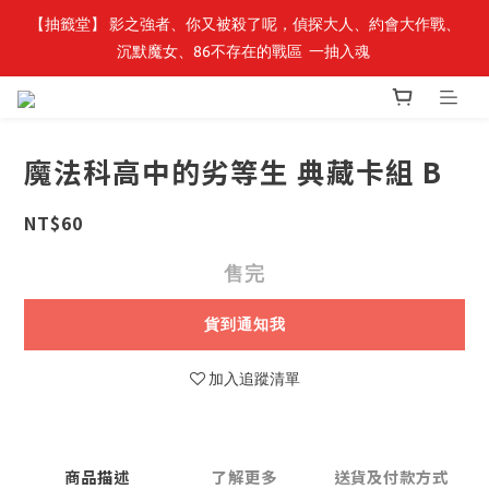
【抽籤堂】 影之強者、你又被殺了呢，偵探大人、約會大作戰、
最新開賣🔥「全知讀者視角」 周邊商品
沉默魔女、86不存在的戰區  一抽入魂 
最新開賣🔥「全知讀者視角」 周邊商品
魔法科高中的劣等生 典藏卡組 B
NT$60
售完
貨到通知我
加入追蹤清單
商品描述
了解更多
送貨及付款方式