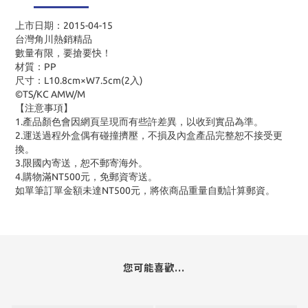
上市日期：2015-04-15
台灣角川熱銷精品
數量有限，要搶要快！
材質：PP
尺寸：L10.8cm×W7.5cm(2入)
©TS/KC AMW/M
【注意事項】
1.產品顏色會因網頁呈現而有些許差異，以收到實品為準。
2.運送過程外盒偶有碰撞擠壓，不損及內盒產品完整恕不接受更
換。
3.限國內寄送，恕不郵寄海外。
4.購物滿NT500元，免郵資寄送。
如單筆訂單金額未達NT500元，將依商品重量自動計算郵資。
您可能喜歡...