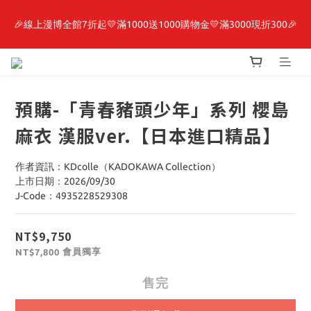
🎉線上漫博全館7折起💛滿1000送1000購物金💛滿3000現折300🎉
最新開賣🔥「全知讀者視角」 周邊商品
【抽籤堂】 影之強者、你又被殺了呢，偵探大人、約會大作戰、
沉默魔女、86不存在的戰區  一抽入魂 
預購-「青春豬頭少年」系列 櫻島
最新開賣🔥「全知讀者視角」 周邊商品
麻衣 漢服ver.【日本進口精品】
作者資訊：KDcolle（KADOKAWA Collection）
上市日期：2026/09/30
J-Code：4935228529308
NT$9,750
會員獨享
NT$7,800
售完