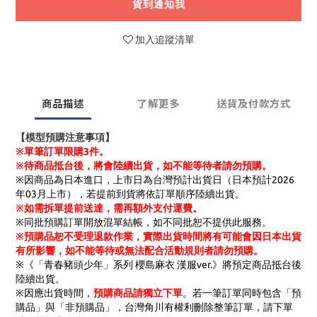
貨到通知我
加入追蹤清單
商品描述
了解更多
送貨及付款方式
【模型預購注意事項】
※單筆訂單限購3件。
※待商品抵台後，將會陸續出貨，如不能等待者請勿預購。
※因商品為日本進口，上市日為台灣預計出貨日（日本預計2026
年03月上市），若提前到貨將依訂單順序陸續出貨。
※如需拆單提前送達，需再額外支付運費。
※同批預購訂單開放混單結帳，如不同批恕不提供此服務。
※預購品恕不受理退款作業，實際出貨時間將有可能會因日本出貨
有所影響，如不能等待或無法配合活動規則者請勿預購。
※《「青春豬頭少年」系列 櫻島麻衣 漢服ver.》將預定商品抵台後
陸續出貨。
※因應出貨時間，
預購商品請獨立下單
。若一筆訂單同時包含「預
購品」與「非預購品」，台灣角川有權利刪除整筆訂單，請下單