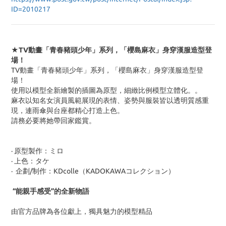
ID=2010217
★TV動畫「青春豬頭少年」系列，「櫻島麻衣」身穿漢服造型登
場！
TV動畫「青春豬頭少年」系列，「櫻島麻衣」身穿漢服造型登
場！
使用以模型全新繪製的插圖為原型，細緻比例模型立體化。。
麻衣以知名女演員風範展現的表情、姿勢與服裝皆以透明質感重
現，連雨傘與台座都精心打造上色。
請務必要將她帶回家鑑賞。
· 原型製作：ミロ
· 上色：タケ
· 企劃/制作：KDcolle（KADOKAWAコレクション）
“能親手感受”的全新物語
由官方品牌為各位獻上，獨具魅力的模型精品