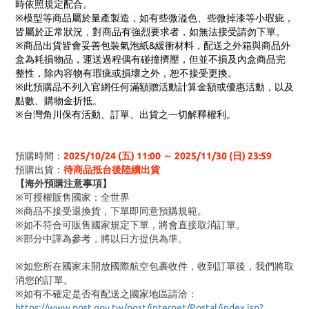
時依照規定配合。
※模型等商品屬於量產製造，如有些微溢色、些微掉漆等小瑕疵，
皆屬於正常狀況，對商品有強烈要求者，如無法接受請勿下單。
※商品出貨皆會妥善包裝氣泡紙&緩衝材料，配送之外箱與商品外
盒為耗損物品，運送過程偶有碰撞擠壓，但並不損及內盒商品完
整性，除內容物有瑕疵或損壞之外，恕不接受更換。
※此預購品不列入官網任何滿額贈活動計算金額或優惠活動，以及
點數
、購物金折抵。
※台灣角川保有活動、訂單、出貨之一切解釋權利。
預購時間：
2025/10/24 (五) 11:00 ～ 2025/11/30 (日) 23:59
預購出貨：
待商品抵台後陸續出貨
【海外預購注意事項】
※可授權販售國家：全世界
※商品不接受退換貨，下單即同意預購規範。
※如不符合可販售國家規定下單，將會直接取消訂單。
※部分中譯為參考，將以日方提供為準。
※如您所在國家未開放國際航空包裹收件，收到訂單後，我們將取
消您的訂單。
※
如有不確定是否有配送之國家地區請洽：
https://www.post.gov.tw/post/internet/Postal/index.jsp?